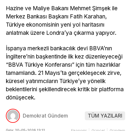
Hazine ve Maliye Bakanı Mehmet Şimşek ile
Merkez Bankası Başkanı Fatih Karahan,
Türkiye ekonomisinin yeni yol haritasını
anlatmak üzere Londra’ya çıkarma yapıyor.
İspanya merkezli bankacılık devi BBVA’nın
İngiltere’nin başkentinde ilk kez düzenleyeceği
“BBVA Türkiye Konferansı” için tüm hazırlıklar
tamamlandı. 21 Mayıs’ta gerçekleşecek zirve,
küresel yatırımcıların Türkiye’ye yönelik
beklentilerini şekillendirecek kritik bir platforma
dönüşecek.
Demokrat Gündem
TÜM YAZILARI
Giriş: 20-05-2026 13:12
Ekonomi
Güncel
Gündem