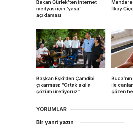
Bakan Gürlek’ten internet
Menderes
medyası için ‘yasa’
İlkay Çiç
açıklaması
Başkan Eşki’den Çamdibi
Buca’nın 
çıkarması: “Ortak akılla
ile canla
çözüm üretiyoruz”
çözen he
YORUMLAR
Bir yanıt yazın