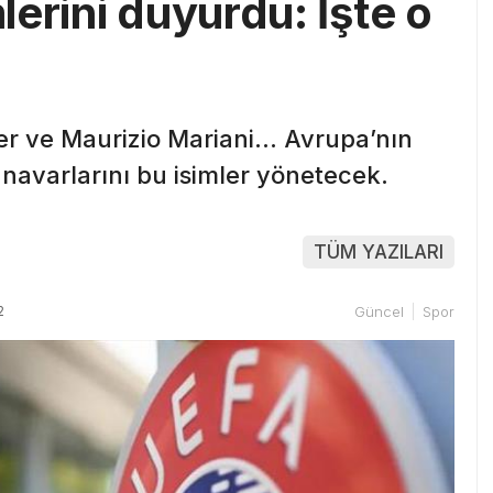
erini duyurdu: İşte o
ier ve Maurizio Mariani… Avrupa’nın
avarlarını bu isimler yönetecek.
TÜM YAZILARI
2
Güncel
Spor