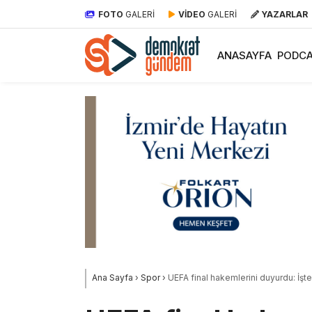
FOTO
GALERİ
VİDEO
GALERİ
YAZARLAR
ANASAYFA
PODCA
Ana Sayfa
›
Spor
›
UEFA final hakemlerini duyurdu: İşte