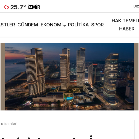
25.7
°
Biz
İZMIR
HAK TEMEL
STLER
GÜNDEM
EKONOMI
POLITIKA
SPOR
HABER
 o isimler!