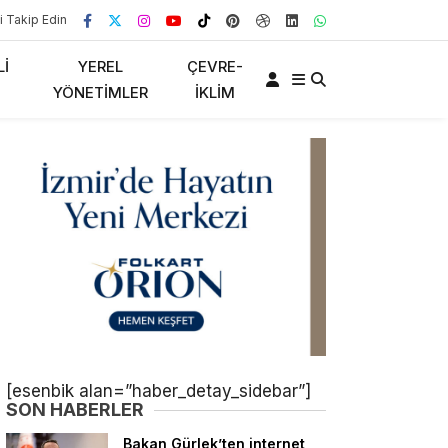
i Takip Edin
LI
YEREL
ÇEVRE-
YÖNETIMLER
İKLIM
[esenbik alan=”haber_detay_sidebar”]
SON HABERLER
Bakan Gürlek’ten internet