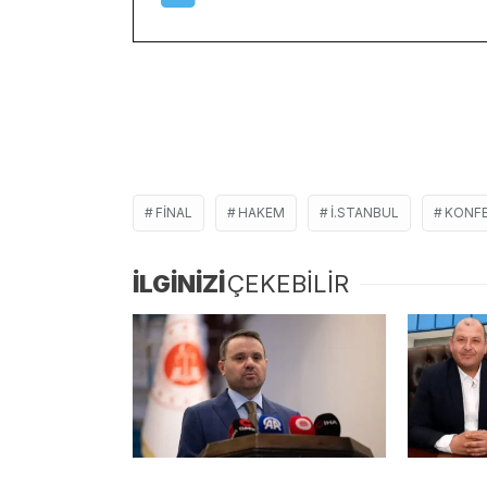
FİNAL
HAKEM
İ.STANBUL
KONFE
İLGİNİZİ
ÇEKEBİLİR