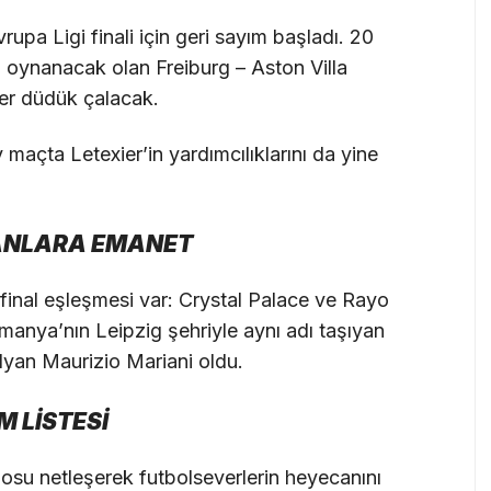
upa Ligi finali için geri sayım başladı. 20
oynanacak olan Freiburg – Aston Villa
ier düdük çalacak.
 maçta Letexier’in yardımcılıklarını da yine
LYANLARA EMANET
 final eşleşmesi var: Crystal Palace ve Rayo
nya’nın Leipzig şehriyle aynı adı taşıyan
alyan Maurizio Mariani oldu.
M LİSTESİ
losu netleşerek futbolseverlerin heyecanını