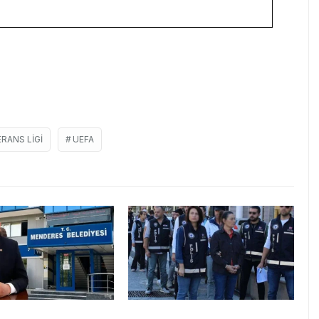
RANS LİGİ
UEFA