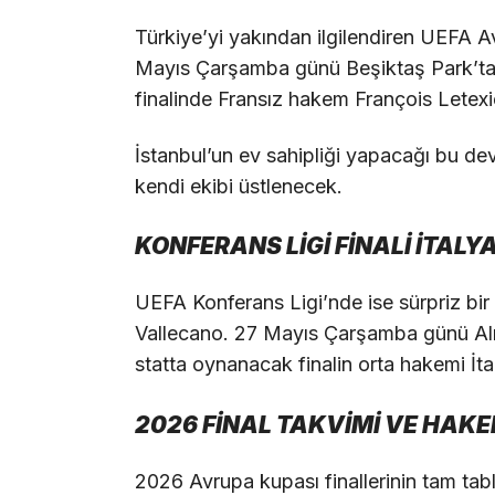
Türkiye’yi yakından ilgilendiren UEFA Avr
Mayıs Çarşamba günü Beşiktaş Park’ta 
finalinde Fransız hakem François Letex
İstanbul’un ev sahipliği yapacağı bu dev
kendi ekibi üstlenecek.
KONFERANS LİGİ FİNALİ İTA
UEFA Konferans Ligi’nde ise sürpriz bir
Vallecano. 27 Mayıs Çarşamba günü Alma
statta oynanacak finalin orta hakemi İt
2026 FİNAL TAKVİMİ VE HAKE
2026 Avrupa kupası finallerinin tam tab