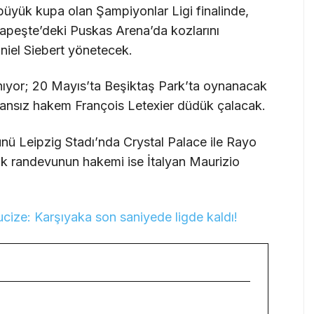
 büyük kupa olan Şampiyonlar Ligi finalinde,
apeşte’deki Puskas Arena’da kozlarını
iel Siebert yönetecek.
ınıyor; 20 Mayıs’ta Beşiktaş Park’ta oynanacak
ransız hakem François Letexier düdük çalacak.
ünü Leipzig Stadı’nda Crystal Palace ile Rayo
tik randevunun hakemi ise İtalyan Maurizio
ize: Karşıyaka son saniyede ligde kaldı!