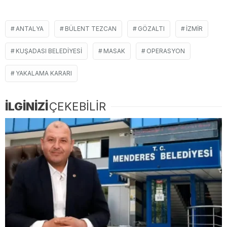
ANTALYA
BÜLENT TEZCAN
GÖZALTI
IZMIR
KUŞADASI BELEDIYESI
MASAK
OPERASYON
YAKALAMA KARARI
İLGİNİZİ
ÇEKEBİLİR