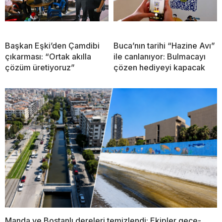
Başkan Eşki’den Çamdibi
Buca’nın tarihi “Hazine Avı”
çıkarması: “Ortak akılla
ile canlanıyor: Bulmacayı
çözüm üretiyoruz”
çözen hediyeyi kapacak
Manda ve Bostanlı dereleri temizlendi: Ekipler gece-