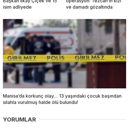
Başkan İlkay Çiçek ve 15
operasyon: Tezcan’ın kızı
isim adliyede
ve damadı gözaltında
Manisa’da korkunç olay… 13 yaşındaki çocuk başından
silahla vurulmuş halde ölü bulundu!
YORUMLAR