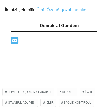
İlginizi çekebilir:
Ümit Özdağ gözaltına alındı
Demokrat Gündem
CUMHURBAŞKANINA HAKARET
GÖZALTI
IFADE
ISTANBUL ADLIYESI
İZMIR
SAĞLIK KONTROLÜ