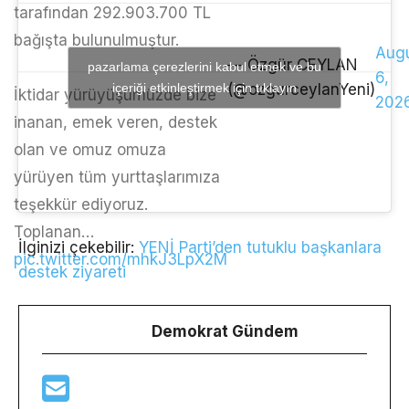
tarafından 292.903.700 TL
bağışta bulunulmuştur.
Aug
— Özgür CEYLAN
pazarlama çerezlerini kabul etmek ve bu
6,
içeriği etkinleştirmek için tıklayın
(@ozgurceylanYeni)
İktidar yürüyüşümüzde bize
202
inanan, emek veren, destek
olan ve omuz omuza
yürüyen tüm yurttaşlarımıza
teşekkür ediyoruz.
Toplanan…
İlginizi çekebilir:
YENİ Parti’den tutuklu başkanlara
pic.twitter.com/mhkJ3LpX2M
destek ziyareti
Demokrat Gündem