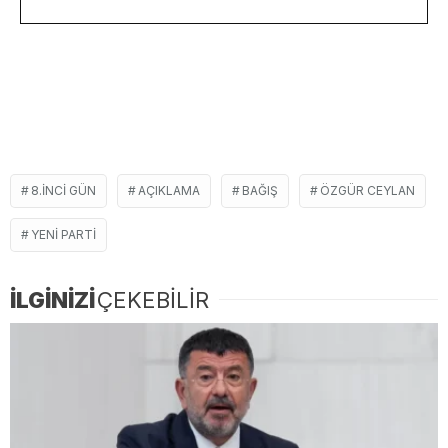
8.INCI GÜN
AÇIKLAMA
BAĞIŞ
ÖZGÜR CEYLAN
YENI PARTI
İLGİNİZİ
ÇEKEBİLİR