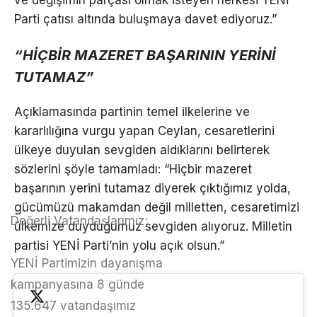
ve değişimin parçası olmak isteyen herkesi YENİ
Parti çatısı altında buluşmaya davet ediyoruz.”
“HİÇBİR MAZERET BAŞARININ YERİNİ
TUTAMAZ”
Açıklamasında partinin temel ilkelerine ve
kararlılığına vurgu yapan Ceylan, cesaretlerini
ülkeye duyulan sevgiden aldıklarını belirterek
sözlerini şöyle tamamladı: “Hiçbir mazeret
başarının yerini tutamaz diyerek çıktığımız yolda,
gücümüzü makamdan değil milletten, cesaretimizi
Değerli Vatandaşlarımız;
ülkemize duyduğumuz sevgiden alıyoruz. Milletin
partisi YENİ Parti’nin yolu açık olsun.”
YENİ Partimizin dayanışma
kampanyasına 8 günde
135.647 vatandaşımız