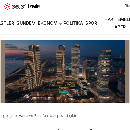
36.3
°
Biz
İZMIR
HAK TEMEL
STLER
GÜNDEM
EKONOMI
POLITIKA
SPOR
HABER
gelişme: Hancı ve Barut’un testi pozitif çıktı