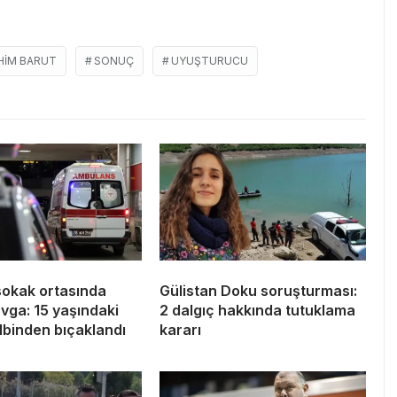
HIM BARUT
SONUÇ
UYUŞTURUCU
sokak ortasında
Gülistan Doku soruşturması:
avga: 15 yaşındaki
2 dalgıç hakkında tutuklama
lbinden bıçaklandı
kararı