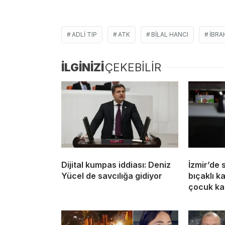
ADLI TIP
ATK
BILAL HANCI
IBRA
İLGİNİZİ
ÇEKEBİLİR
Dijital kumpas iddiası: Deniz
İzmir’de 
Yücel de savcılığa gidiyor
bıçaklı k
çocuk ka