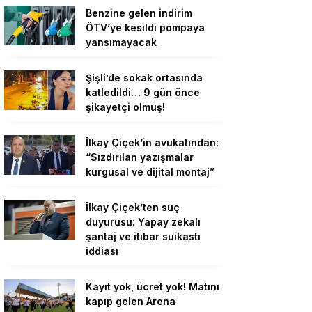
Benzine gelen indirim
ÖTV’ye kesildi pompaya
yansımayacak
Şişli’de sokak ortasında
katledildi… 9 gün önce
şikayetçi olmuş!
İlkay Çiçek’in avukatından:
“Sızdırılan yazışmalar
kurgusal ve dijital montaj”
İlkay Çiçek’ten suç
duyurusu: Yapay zekalı
şantaj ve itibar suikastı
iddiası
Kayıt yok, ücret yok! Matını
kapıp gelen Arena