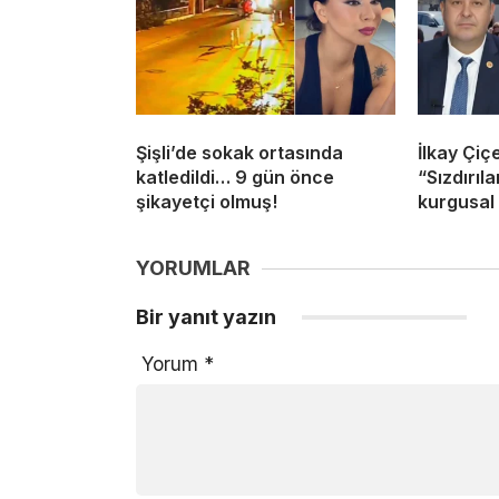
Şişli’de sokak ortasında
İlkay Çiç
katledildi… 9 gün önce
“Sızdırıl
şikayetçi olmuş!
kurgusal 
YORUMLAR
Bir yanıt yazın
Yorum
*