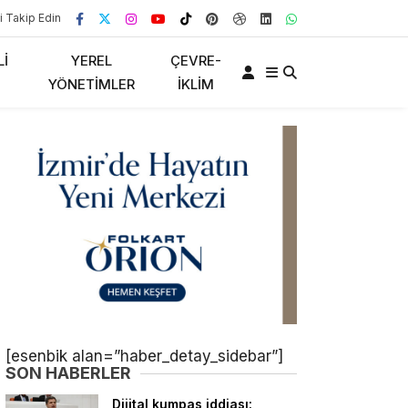
i Takip Edin
LI
YEREL
ÇEVRE-
YÖNETIMLER
İKLIM
[esenbik alan=”haber_detay_sidebar”]
SON HABERLER
Dijital kumpas iddiası: