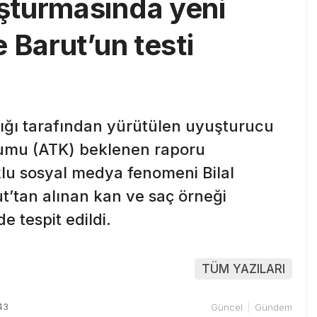
şturmasında yeni
 Barut’un testi
ığı tarafından yürütülen uyuşturucu
rumu (ATK) beklenen raporu
lu sosyal medya fenomeni Bilal
ut’tan alınan kan ve saç örneği
 tespit edildi.
TÜM YAZILARI
43
Güncel
Gündem