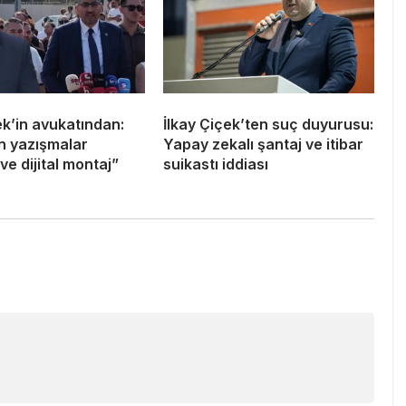
ek’in avukatından:
İlkay Çiçek’ten suç duyurusu:
an yazışmalar
Yapay zekalı şantaj ve itibar
ve dijital montaj”
suikastı iddiası