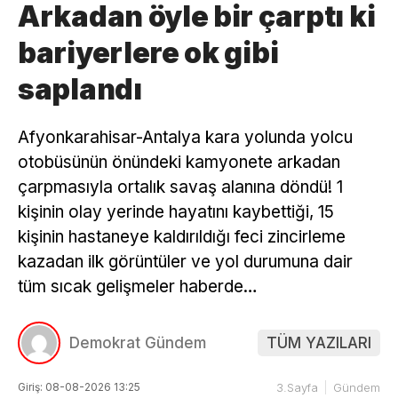
Arkadan öyle bir çarptı ki
bariyerlere ok gibi
saplandı
Afyonkarahisar-Antalya kara yolunda yolcu
otobüsünün önündeki kamyonete arkadan
çarpmasıyla ortalık savaş alanına döndü! 1
kişinin olay yerinde hayatını kaybettiği, 15
kişinin hastaneye kaldırıldığı feci zincirleme
kazadan ilk görüntüler ve yol durumuna dair
tüm sıcak gelişmeler haberde…
Demokrat Gündem
TÜM YAZILARI
Giriş: 08-08-2026 13:25
3.Sayfa
Gündem