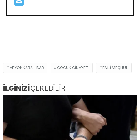
AFYONKARAHISAR
ÇOCUK CINAYETI
FAILI MEÇHUL
İLGİNİZİ
ÇEKEBİLİR