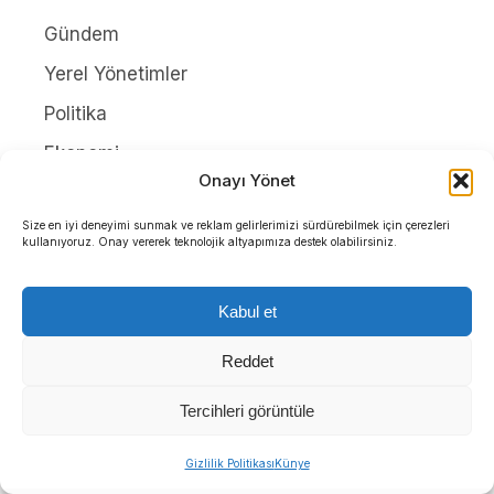
Gündem
Yerel Yönetimler
Politika
Ekonomi
Onayı Yönet
Yerel Politika
Size en iyi deneyimi sunmak ve reklam gelirlerimizi sürdürebilmek için çerezleri
Dünya
kullanıyoruz. Onay vererek teknolojik altyapımıza destek olabilirsiniz.
SERVİSLER
Kabul et
Hava Durumu
Reddet
Namaz Vakitleri
Tercihleri görüntüle
Nöbetçi Eczaneler
Puan Durumları
Gizlilik Politikası
Künye