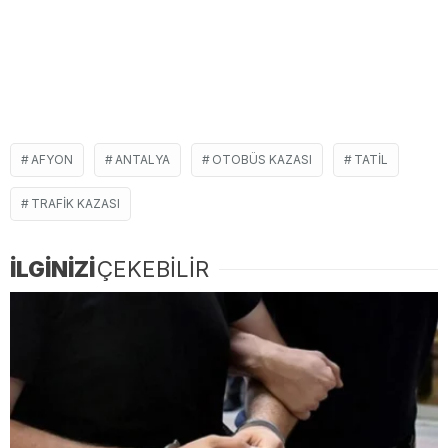
AFYON
ANTALYA
OTOBÜS KAZASI
TATIL
TRAFIK KAZASI
İLGİNİZİ
ÇEKEBİLİR