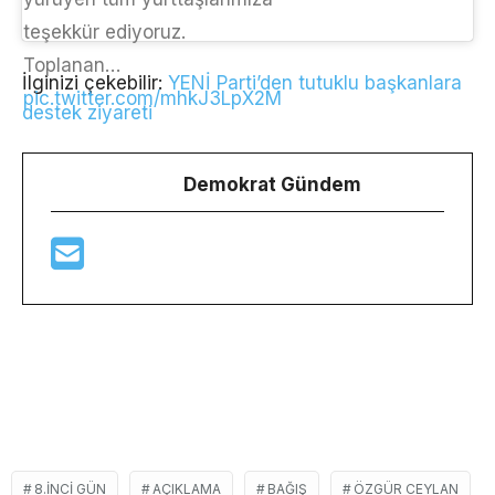
teşekkür ediyoruz.
Toplanan…
İlginizi çekebilir:
YENİ Parti’den tutuklu başkanlara
pic.twitter.com/mhkJ3LpX2M
destek ziyareti
Demokrat Gündem
8.INCI GÜN
AÇIKLAMA
BAĞIŞ
ÖZGÜR CEYLAN