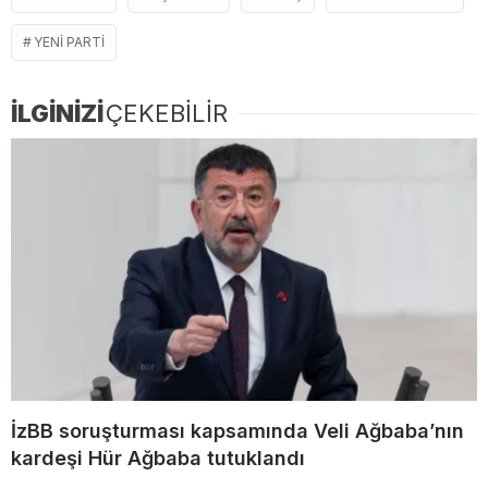
YENI PARTI
İLGİNİZİ
ÇEKEBİLİR
İzBB soruşturması kapsamında Veli Ağbaba’nın
kardeşi Hür Ağbaba tutuklandı