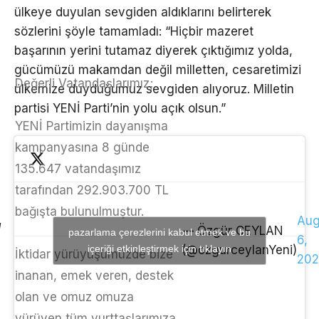
ülkeye duyulan sevgiden aldıklarını belirterek
sözlerini şöyle tamamladı: “Hiçbir mazeret
başarının yerini tutamaz diyerek çıktığımız yolda,
gücümüzü makamdan değil milletten, cesaretimizi
Değerli Vatandaşlarımız;
ülkemize duyduğumuz sevgiden alıyoruz. Milletin
partisi YENİ Parti’nin yolu açık olsun.”
YENİ Partimizin dayanışma
kampanyasına 8 günde
135.647 vatandaşımız
tarafından 292.903.700 TL
bağışta bulunulmuştur.
Aug
— Özgür CEYLAN
pazarlama çerezlerini kabul etmek ve bu
6,
içeriği etkinleştirmek için tıklayın
(@ozgurceylanYeni)
İktidar yürüyüşümüzde bize
202
inanan, emek veren, destek
olan ve omuz omuza
yürüyen tüm yurttaşlarımıza