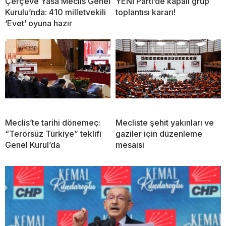
Çerçeve Yasa Meclis Genel
YENİ Parti’de kapalı grup
Kurulu’nda: 410 milletvekili
toplantısı kararı!
‘Evet’ oyuna hazır
Meclis’te tarihi dönemeç:
Mecliste şehit yakınları ve
“Terörsüz Türkiye” teklifi
gaziler için düzenleme
Genel Kurul’da
mesaisi