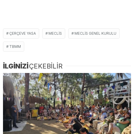
ÇERÇEVE YASA
MECLIS
MECLIS GENEL KURULU
TBMM
İLGİNİZİ
ÇEKEBİLİR