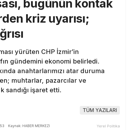
sası, bugünün kontak
den kriz uyarısı;
ğrısı
şması yürüten CHP İzmir’in
fın gündemini ekonomi belirledi.
kında anahtarlarımızı atar duruma
ken; muhtarlar, pazarcılar ve
 sandığı işaret etti.
TÜM YAZILARI
:53
Kaynak: HABER MERKEZI
Yerel Politika