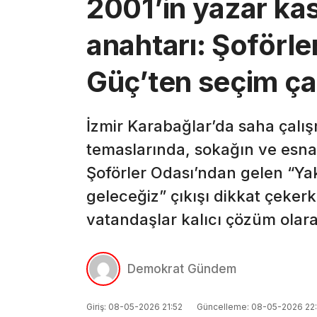
2001’in yazar ka
anahtarı: Şoförler
Güç’ten seçim ça
İzmir Karabağlar’da saha çalı
temaslarında, sokağın ve esna
Şoförler Odası’ndan gelen “Ya
geleceğiz” çıkışı dikkat çeker
vatandaşlar kalıcı çözüm olarak
Demokrat Gündem
Giriş: 08-05-2026 21:52
Güncelleme: 08-05-2026 22