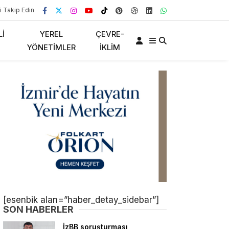
i Takip Edin
LI
YEREL
ÇEVRE-
YÖNETIMLER
İKLIM
[esenbik alan=”haber_detay_sidebar”]
SON HABERLER
İzBB soruşturması