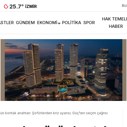
25.7
°
Biz
İZMIR
HAK TEMEL
STLER
GÜNDEM
EKONOMI
POLITIKA
SPOR
HABER
ün kontak anahtarı: Şoförlerden kriz uyarısı; Güç’ten seçim çağrısı