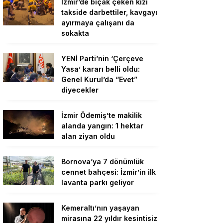
İzmir’de bıçak çeken kızı
takside darbettiler, kavgayı
ayırmaya çalışanı da
sokakta
YENİ Parti’nin ‘Çerçeve
Yasa’ kararı belli oldu:
Genel Kurul’da “Evet”
diyecekler
İzmir Ödemiş’te makilik
alanda yangın: 1 hektar
alan ziyan oldu
Bornova’ya 7 dönümlük
cennet bahçesi: İzmir’in ilk
lavanta parkı geliyor
Kemeraltı’nın yaşayan
mirasına 22 yıldır kesintisiz