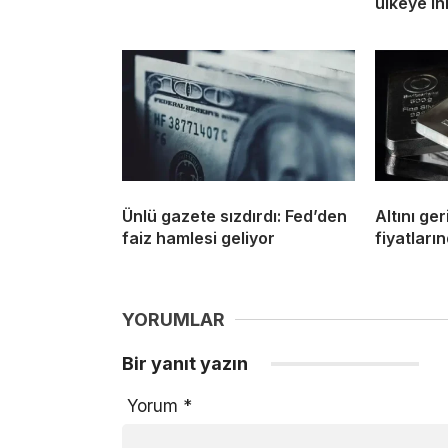
ülkeye ih
Ünlü gazete sızdırdı: Fed’den
Altını ge
faiz hamlesi geliyor
fiyatların
YORUMLAR
Bir yanıt yazın
Yorum
*