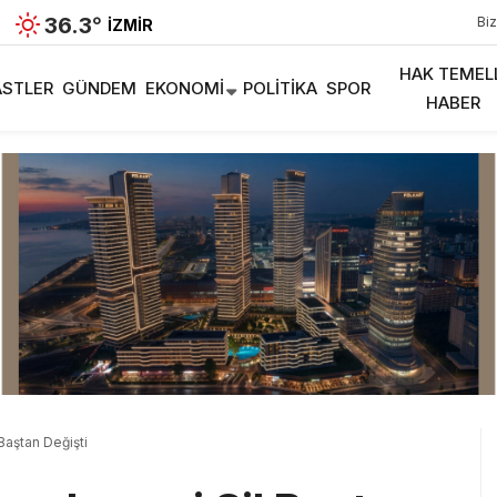
36.3
°
Biz
İZMIR
HAK TEMEL
STLER
GÜNDEM
EKONOMI
POLITIKA
SPOR
HABER
aştan Değişti