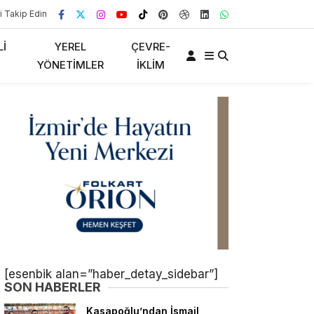
i Takip Edin
LI
YEREL
ÇEVRE-
YÖNETIMLER
İKLIM
[esenbik alan=”haber_detay_sidebar”]
SON HABERLER
Kasapoğlu’ndan İsmail