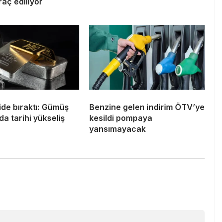
raç ediliyor
ride bıraktı: Gümüş
Benzine gelen indirim ÖTV’ye
da tarihi yükseliş
kesildi pompaya
yansımayacak