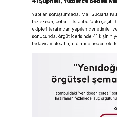
41 Şüpheli, Yüzlerce Bebek M
Yapılan soruşturmada, Mali Suçlarla M
fezlekede, çetenin İstanbul’daki çeşitli 
ekipleri tarafından yapılan denetimler 
sonucunda, örgüt içerisinde 41 kişinin ye
tedavisini aksatıp, ölümüne neden olur