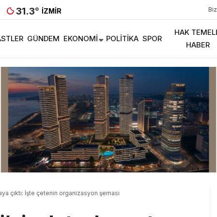
31.3
°
Biz
İZMIR
HAK TEMEL
STLER
GÜNDEM
EKONOMI
POLITIKA
SPOR
HABER
aya çıktı: İşte çetenin organizasyon şeması