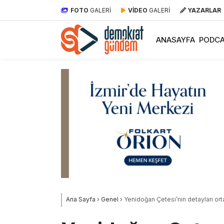
FOTO
GALERİ
VİDEO
GALERİ
YAZARLAR
ANASAYFA
PODCA
Ana Sayfa
›
Genel
›
Yenidoğan Çetesi’nin detayları ort