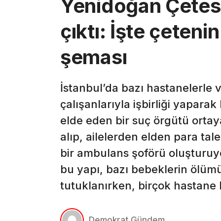
Yenidoğan Çetesi
çıktı: İşte çeten
şeması
İstanbul’da bazı hastanelerle 
çalışanlarıyla işbirliği yapar
elde eden bir suç örgütü ortay
alıp, ailelerden elden para tal
bir ambulans şoförü oluşturuyo
bu yapı, bazı bebeklerin ölüm
tutuklanırken, birçok hastane 
Demokrat Gündem