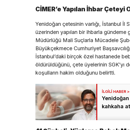
CİMER’e Yapılan İhbar Çeteyi 
Yenidoğan çetesinin varlığı, İstanbul 
üzerinden yapılan bir ihbarla gündeme g
Müdürlüğü Mali Suçlarla Mücadele Şube 
Büyükçekmece Cumhuriyet Başsavcılığı t
İstanbul’daki birçok özel hastanede beb
öldürüldüğünü, çete üyelerinin SGK’yı do
koşulların hakim olduğunu belirtti.
Yenidoğan 
kahkaha att