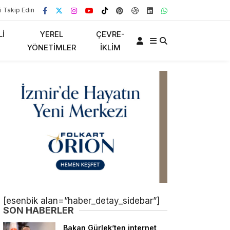
i Takip Edin
LI
YEREL
ÇEVRE-
YÖNETIMLER
İKLIM
[esenbik alan=”haber_detay_sidebar”]
SON HABERLER
Bakan Gürlek’ten internet