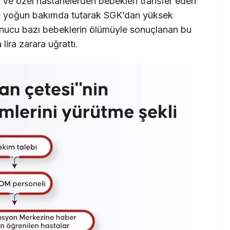
t ve özel hastanelerden bebekleri transfer eden
e yoğun bakımda tutarak SGK’dan yüksek
onucu bazı bebeklerin ölümüyle sonuçlanan bu
 lira zarara uğrattı.