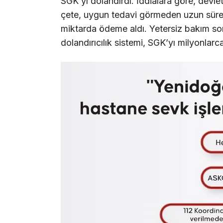
SGK’yı dolandırdı. İddialara göre, devle
çete, uygun tedavi görmeden uzun sür
miktarda ödeme aldı. Yetersiz bakım s
dolandırıcılık sistemi, SGK’yı milyonlarca