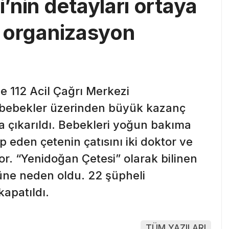
’nin detayları ortaya
in organizasyon
ve 112 Acil Çağrı Merkezi
ak bebekler üzerinden büyük kazanç
a çıkarıldı. Bebekleri yoğun bakıma
ep eden çetenin çatısını iki doktor ve
r. “Yenidoğan Çetesi” olarak bilinen
üne neden oldu. 22 şüpheli
kapatıldı.
TÜM YAZILARI