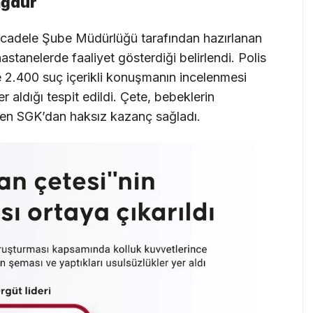
ağdur
ücadele Şube Müdürlüğü tarafından hazırlanan
hastanelerde faaliyet gösterdiği belirlendi. Polis
ve 2.400 suç içerikli konuşmanın incelenmesi
r aldığı tespit edildi. Çete, bebeklerin
ken SGK’dan haksız kazanç sağladı.