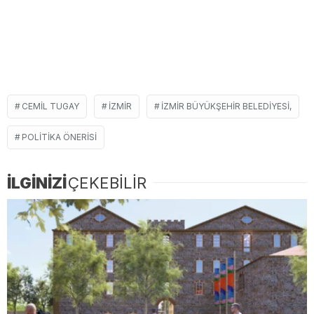
CEMIL TUGAY
İZMIR
İZMIR BÜYÜKŞEHIR BELEDIYESI,
POLITIKA ÖNERISI
İLGİNİZİ
ÇEKEBİLİR