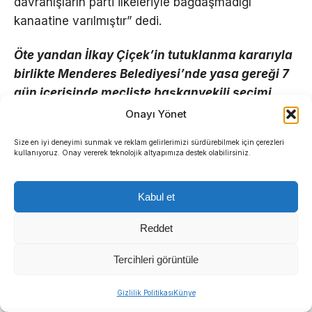
davranışların parti ilkeleriyle bağdaşmadığı
kanaatine varılmıştır” dedi.
Öte yandan İlkay Çiçek’in tutuklanma kararıyla
birlikte Menderes Belediyesi’nde yasa gereği 7
gün içerisinde mecliste başkanvekili seçimi
yapılması gerekiyor.
Onayı Yönet
Size en iyi deneyimi sunmak ve reklam gelirlerimizi sürdürebilmek için çerezleri
YENİ PARTİ’YE GEÇENLER ARİTMETİĞİ
kullanıyoruz. Onay vererek teknolojik altyapımıza destek olabilirsiniz.
DEĞİŞTİRDİ
Kabul et
Belediye Başkanı Çiçek ile birlikte Meclis üyeleri
Rüzgar Sönmez ve Emre Pala’nın da tutuklanması,
Reddet
belediye meclisindeki sandalye dağılımını baştan
aşağı değiştirdi.
Tercihleri görüntüle
Sıradaki Haber
Seçimlerden sonra 18 sandalyeye sahip olan
Gizlilik Politikası
Künye
İzmir İtfaiyesi’ne 13,5 milyon Euro’luk teknoloji yatırımı