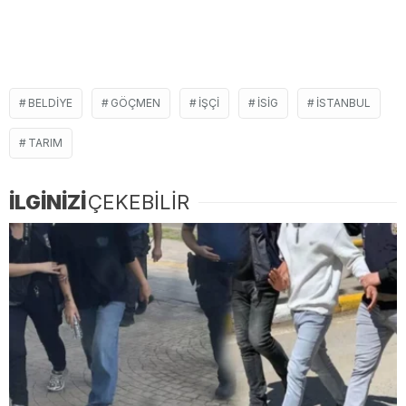
BELDIYE
GÖÇMEN
IŞÇI
ISIG
ISTANBUL
TARIM
İLGİNİZİ
ÇEKEBİLİR