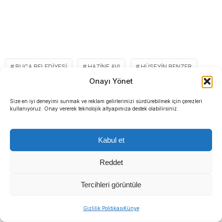
BUCA BELEDIYESI
HAZINE AVI
HÜSEYIN BENZER
Onayı Yönet
KENT BELLEĞI SERGISI
KITAP
OYUN
Size en iyi deneyimi sunmak ve reklam gelirlerimizi sürdürebilmek için çerezleri
kullanıyoruz. Onay vererek teknolojik altyapımıza destek olabilirsiniz.
ZIYARETÇI
Kabul et
İLGİNİZİ
ÇEKEBİLİR
Reddet
Tercihleri görüntüle
Sıradaki Haber
Gizlilik Politikası
Künye
Manda ve Bostanlı dereleri temizlendi: Ekipler gece-gündüz çalıştı