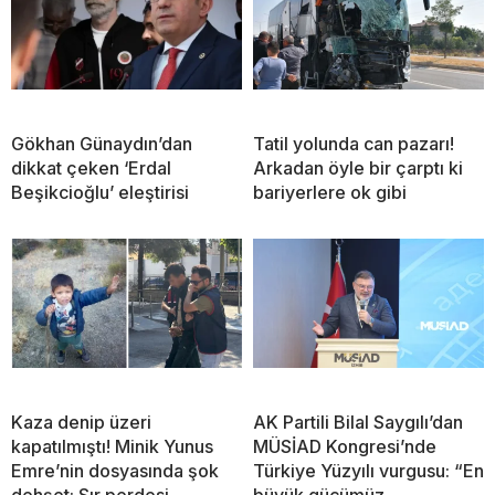
Gökhan Günaydın’dan
Tatil yolunda can pazarı!
dikkat çeken ‘Erdal
Arkadan öyle bir çarptı ki
Beşikcioğlu’ eleştirisi
bariyerlere ok gibi
Kaza denip üzeri
AK Partili Bilal Saygılı’dan
kapatılmıştı! Minik Yunus
MÜSİAD Kongresi’nde
Emre’nin dosyasında şok
Türkiye Yüzyılı vurgusu: “En
dehşet: Sır perdesi
büyük gücümüz