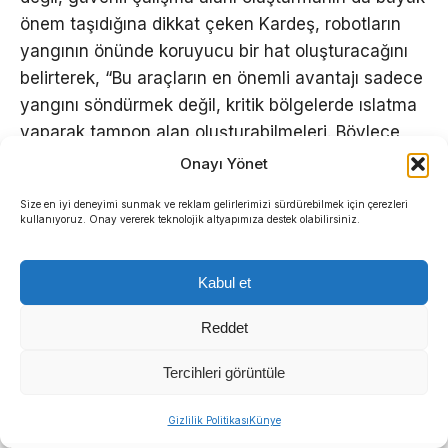
önem taşıdığına dikkat çeken Kardeş, robotların
yangının önünde koruyucu bir hat oluşturacağını
belirterek, “Bu araçların en önemli avantajı sadece
yangını söndürmek değil, kritik bölgelerde ıslatma
yaparak tampon alan oluşturabilmeleri. Böylece
yangının ilerleyişi kontrol altına alınabiliyor. Araçlar
Onayı Yönet
alttan ve üstten su püskürterek kendi kendini
Size en iyi deneyimi sunmak ve reklam gelirlerimizi sürdürebilmek için çerezleri
soğutabiliyor, güvenli şekilde yangının içine
kullanıyoruz. Onay vererek teknolojik altyapımıza destek olabilirsiniz.
ilerleyebiliyor. Hem vatandaşlarımızın hem de
personelimizin can güvenliğini en üst seviyeye
Kabul et
çıkarıyoruz” diye konuştu.
Reddet
Metrodan sanayi tesislerine
Tercihleri görüntüle
kadar çok yönlü kullanım
Sıradaki Haber
Gizlilik Politikası
Künye
Manda ve Bostanlı dereleri temizlendi: Ekipler gece-gündüz çalıştı
Robotik araçların yalnızca orman yangınlarında