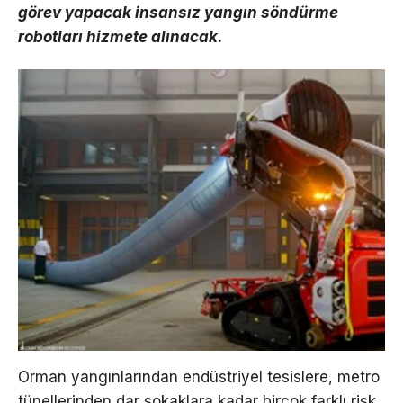
görev yapacak insansız yangın söndürme
robotları hizmete alınacak.
Orman yangınlarından endüstriyel tesislere, metro
tünellerinden dar sokaklara kadar birçok farklı risk