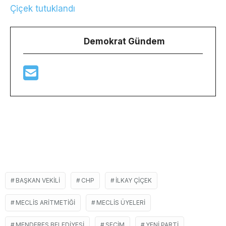
Çiçek tutuklandı
Demokrat Gündem
BAŞKAN VEKILI
CHP
ILKAY ÇIÇEK
MECLIS ARITMETIĞI
MECLIS ÜYELERI
MENDERES BELEDIYESI
SEÇIM
YENI PARTI