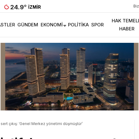
24.9
°
Biz
İZMIR
HAK TEMEL
STLER
GÜNDEM
EKONOMI
POLITIKA
SPOR
HABER
 sert çıkış: ‘Genel Merkez yönetimi düşmüştür’