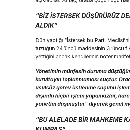
açıkladılar. Amaç, orada çoğunluğu nasıl
“BİZ İSTERSEK DÜŞÜRÜRÜZ DEM
ALDIK”
Dün yaptığı “İstersek bu Parti Meclisi’ni 
tüzüğün 24.’üncü maddesinin 3.’üncü fık
yettiğini ancak kendilerinin noter marifeti
Yönetimin münfesih duruma düştüğünü
kurultayın toplanmaması suçtur. Orad
usulsüz görev üstlenme suçunu işlemi
dışında hiçbir işlem yapamazlar, ha
yönetim düşmüştür” diyerek genel merke
“BU ALELADE BİR MAHKEME KA
KUMPAS”