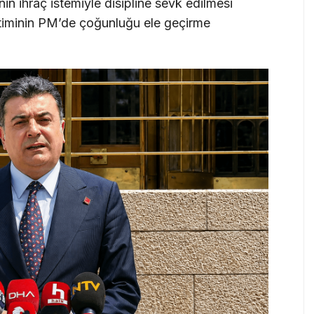
in ihraç istemiyle disipline sevk edilmesi
timinin PM’de çoğunluğu ele geçirme