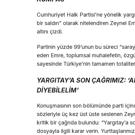
Cumhuriyet Halk Partisi’ne yönelik yarg
bir saldırı” olarak nitelendiren Zeynel 
altını çizdi.
Partinin yüzde 99’unun bu süreci “sara
eden Emre, toplumsal muhalefetin, özgür 
sayesinde Türkiye’nin tamamen totaliter
YARGITAY’A SON ÇAĞRIMIZ: 
DİYEBİLELİM’
Konuşmasının son bölümünde parti için
sözleriyle üç kez üst üste seslenen Zeyn
kritik bir çağrıda bulundu: “Yargıtay’a s
dosyayla ilgili karar verin. Yurttaşlarım