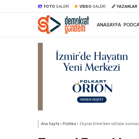
FOTO
GALERİ
VİDEO
GALERİ
YAZARLAR
ANASAYFA
PODCA
Ana Sayfa
›
Politika
›
Zeynel Emre’den istifalar sonrası