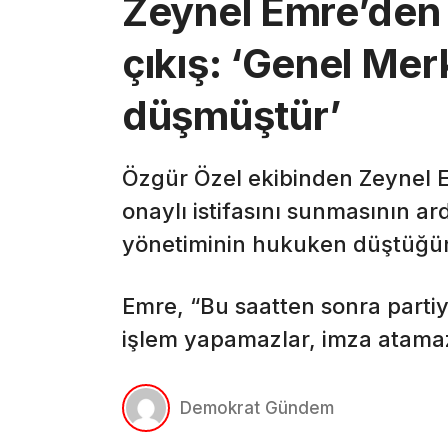
Zeynel Emre’den i
çıkış: ‘Genel Me
düşmüştür’
Özgür Özel ekibinden Zeynel Em
onaylı istifasını sunmasının ar
yönetiminin hukuken düştüğün
Emre, “Bu saatten sonra partiy
işlem yapamazlar, imza atama
Demokrat Gündem