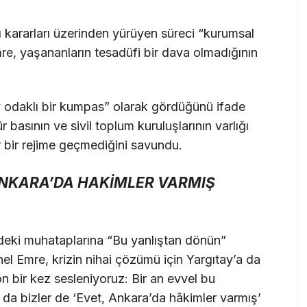
ı kararları üzerinden yürüyen süreci “kurumsal
Emre, yaşananların tesadüfi bir dava olmadığının
y odaklı bir kumpas” olarak gördüğünü ifade
basının ve sivil toplum kuruluşlarının varlığı
 bir rejime geçmediğini savundu.
‘ANKARA’DA HAKİMLER VARMIŞ
deki muhataplarına “Bu yanlıştan dönün”
el Emre, krizin nihai çözümü için Yargıtay’a da
on bir kez sesleniyoruz: Bir an evvel bu
ız da bizler de ‘Evet, Ankara’da hâkimler varmış’