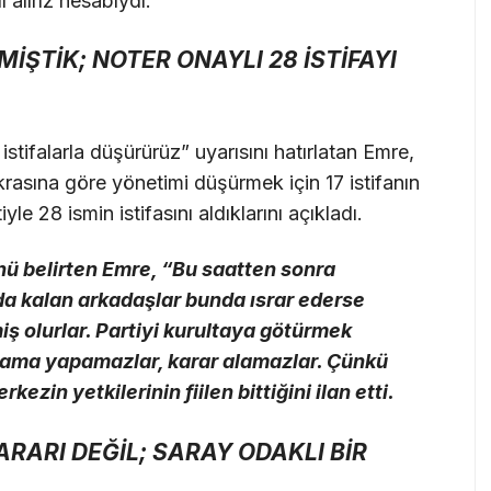
 alırız hesabıydı.”
İŞTİK; NOTER ONAYLI 28 İSTİFAYI
istifalarla düşürürüz” uyarısını hatırlatan Emre,
rasına göre yönetimi düşürmek için 17 istifanın
yle 28 ismin istifasını aldıklarını açıkladı.
 belirten Emre, “Bu saatten sonra
a kalan arkadaşlar bunda ısrar ederse
ş olurlar. Partiyi kurultaya götürmek
rcama yapamazlar, karar alamazlar. Çünkü
zin yetkilerinin fiilen bittiğini ilan etti.
RARI DEĞİL; SARAY ODAKLI BİR