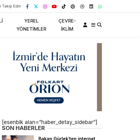
i Takip Edin
LI
YEREL
ÇEVRE-
YÖNETIMLER
İKLIM
[esenbik alan=”haber_detay_sidebar”]
SON HABERLER
Bakan Gürlek’ten internet