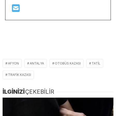
AFYON
ANTALYA
OTOBÜS KAZASI
TATIL
TRAFIK KAZASI
İLGİNİZİ
ÇEKEBİLİR