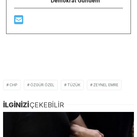
Demokrat Gündem
CHP
ÖZGÜR ÖZEL
TÜZÜK
ZEYNEL EMRE
İLGİNİZİ
ÇEKEBİLİR