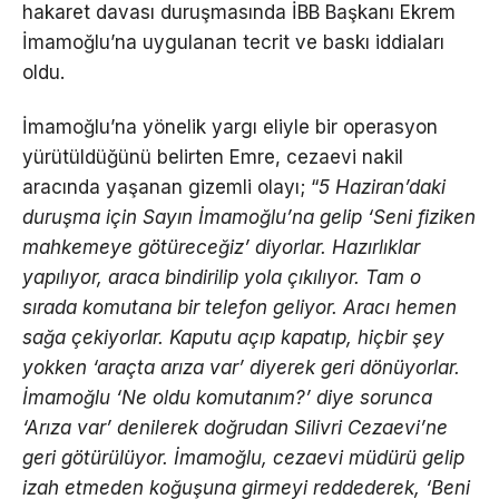
hakaret davası duruşmasında İBB Başkanı Ekrem
İmamoğlu’na uygulanan tecrit ve baskı iddiaları
oldu.
İmamoğlu’na yönelik yargı eliyle bir operasyon
yürütüldüğünü belirten Emre, cezaevi nakil
aracında yaşanan gizemli olayı; “
5 Haziran’daki
duruşma için Sayın İmamoğlu’na gelip ‘Seni fiziken
mahkemeye götüreceğiz’ diyorlar. Hazırlıklar
yapılıyor, araca bindirilip yola çıkılıyor. Tam o
sırada komutana bir telefon geliyor. Aracı hemen
sağa çekiyorlar. Kaputu açıp kapatıp, hiçbir şey
yokken ‘araçta arıza var’ diyerek geri dönüyorlar.
İmamoğlu ‘Ne oldu komutanım?’ diye sorunca
‘Arıza var’ denilerek doğrudan Silivri Cezaevi’ne
geri götürülüyor. İmamoğlu, cezaevi müdürü gelip
izah etmeden koğuşuna girmeyi reddederek, ‘Beni