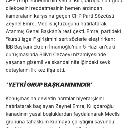
CHP Grup Yönetimi’nin Kemal Kılıçdaroğlu’nun grup
dilekçesini reddetmesinin hemen ardından
kameraların karşısına geçen CHP Parti Sözcüsü
Zeynel Emre, Meclis içtüzüğünü hatırlatarak
Atanmış Genel Başkan’a rest çekti. Emre, partideki
“kürsü işgali” girişimini sert sözlerle eleştirirken;
İBB Başkanı Ekrem İmamoğlu’nun 5 Haziran’daki
duruşmasında Silivri Cezaevi nizamiyesinde
yaşanan gizemli ve skandal niteliğindeki sevk
detaylarını ilk kez ifşa etti.
‘YETKİ GRUP BAŞKANININDIR’
Konuşmasına devletin normlar hiyerarşisini
hatırlatarak başlayan Zeynel Emre, Kılıçdaroğlu
kanadının yasal boşluklardan faydalanarak Meclis
grubuna tahakküm kurmaya çalıştığını savundu.