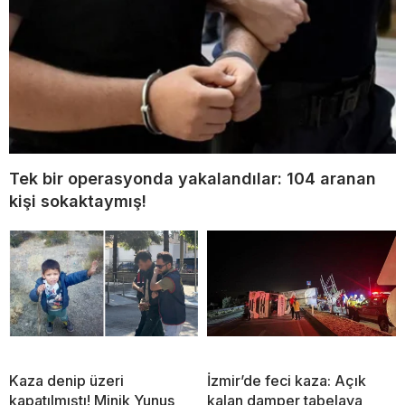
Tek bir operasyonda yakalandılar: 104 aranan
kişi sokaktaymış!
Kaza denip üzeri
İzmir’de feci kaza: Açık
kapatılmıştı! Minik Yunus
kalan damper tabelaya