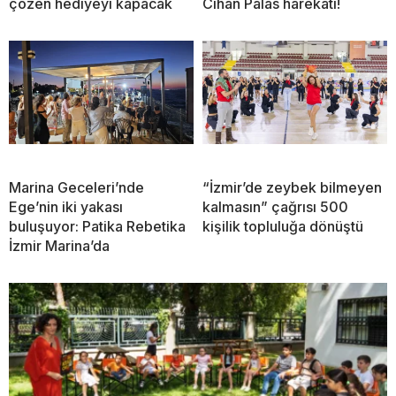
çözen hediyeyi kapacak
Cihan Palas harekatı!
Marina Geceleri’nde
“İzmir’de zeybek bilmeyen
Ege’nin iki yakası
kalmasın” çağrısı 500
buluşuyor: Patika Rebetika
kişilik topluluğa dönüştü
İzmir Marina’da