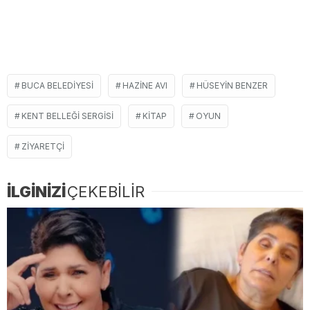
BUCA BELEDIYESI
HAZINE AVI
HÜSEYIN BENZER
KENT BELLEĞI SERGISI
KITAP
OYUN
ZIYARETÇI
İLGİNİZİ
ÇEKEBİLİR