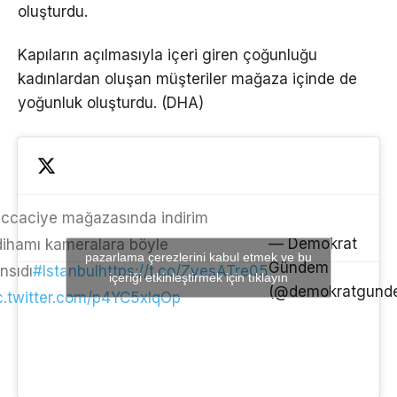
oluşturdu.
Kapıların açılmasıyla içeri giren çoğunluğu
kadınlardan oluşan müşteriler mağaza içinde de
yoğunluk oluşturdu. (DHA)
ccaciye mağazasında indirim
— Demokrat
dihamı kameralara böyle
pazarlama çerezlerini kabul etmek ve bu
Gündem
nsıdı
#Istanbul
https://t.co/ZyesATre05
içeriği etkinleştirmek için tıklayın
(@demokratgund
c.twitter.com/p4YC5xIqOp