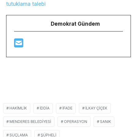
tutuklama talebi
Demokrat Gündem
HAKIMLIK
IDDIA
IFADE
ILKAY ÇIÇEK
MENDERES BELEDIYESI
OPERASYON
SANIK
SUÇLAMA
ŞÜPHELI