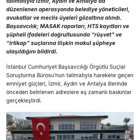
talimatıyla İzmir, Aydın ve Antalya’da
düzenlenen operasyonda belediye yöneticileri,
avukatlar ve meclis üyeleri gözaltına alındı.
Başsavcılık; MASAK raporları, HTS kayıtları ve
şüpheli ifadeleri doğrultusunda “rüşvet” ve
“irtikap” suçlarına ilişkin makul şüpheye
ulaşıldığını bildirdi.
İstanbul Cumhuriyet Başsavcılığı Örgütlü Suçlar
Soruşturma Bürosu’nun talimatıyla harekete geçen
emniyet güçleri, İzmir, Aydın ve Antalya illerinde
önceden belirlenen adreslere eş zamanlı baskınlar
gerçekleştirdi.