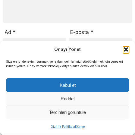
Ad
*
E-posta
*
Onayı Yönet
Size en iyi deneyimi sunmak ve reklam gelirlerimizi sürdürebilmek için çerezleri
kullanıyoruz. Onay vererek teknolojik altyapımıza destek olabilirsiniz.
Daha sonraki yorumlarımda kullanılması için adım, e-
posta adresim ve site adresim bu tarayıcıya
kaydedilsin.
Kabul et
Reddet
Tercihleri görüntüle
Gizlilik Politikası
Künye