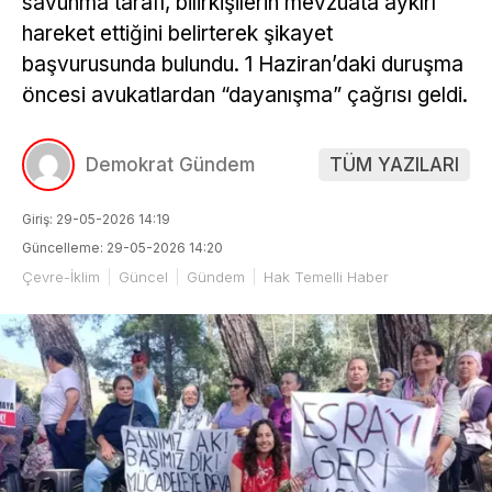
savunma tarafı, bilirkişilerin mevzuata aykırı
hareket ettiğini belirterek şikayet
başvurusunda bulundu. 1 Haziran’daki duruşma
öncesi avukatlardan “dayanışma” çağrısı geldi.
Demokrat Gündem
TÜM YAZILARI
Giriş: 29-05-2026 14:19
Güncelleme: 29-05-2026 14:20
Çevre-İklim
Güncel
Gündem
Hak Temelli Haber