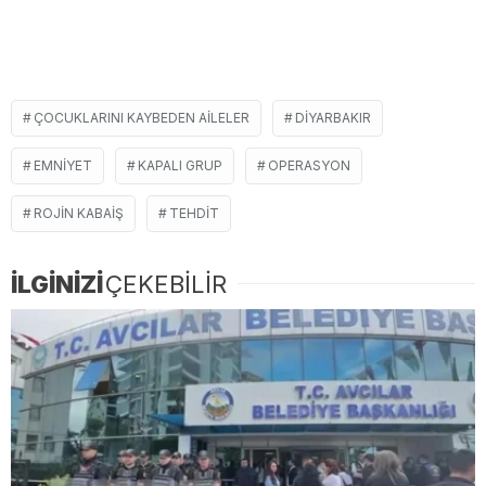
ÇOCUKLARINI KAYBEDEN AILELER
DIYARBAKIR
EMNIYET
KAPALI GRUP
OPERASYON
ROJIN KABAIŞ
TEHDIT
İLGİNİZİ
ÇEKEBİLİR