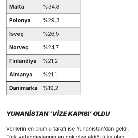
Malta
%34,8
Polonya
%29,3
İsveç
%26,5
Norveç
%24,7
Finlandiya
%21,2
Almanya
%21,1
Danimarka
%19,2
YUNANİSTAN ‘VİZE KAPISI’ OLDU
Verilerin en olumlu tarafı ise Yunanistan’dan geldi.
Türk vatandaşlarının en çok vize aldığı ülke olan