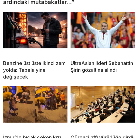
ardındaki mutabakatlar…”
Benzine üst üste ikinci zam
UltraAslan lideri Sebahattin
yolda: Tabela yine
Şirin gözaltına alındı
değişecek
İzmir’de bıçak çeken kızı
Öğrenci affı yürürlüğe girdi: