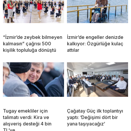
“İzmir’de zeybek bilmeyen
İzmir’de engeller denizde
kalmasın” çağrısı 500
kalkıyor: Özgürlüğe kulaç
kişilik topluluğa dönüştü
attılar
Tugay emekliler için
Çağatay Güç ilk toplantıyı
talimatı verdi: Kira ve
yaptı: ‘Değişimi dört bir
alışveriş desteği 4 bin
yana taşıyacağız’
TL’ye