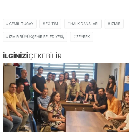
CEMIL TUGAY
EĞITIM
HALK DANSLARI
İZMIR
İZMIR BÜYÜKŞEHIR BELEDIYESI,
ZEYBEK
İLGİNİZİ
ÇEKEBİLİR