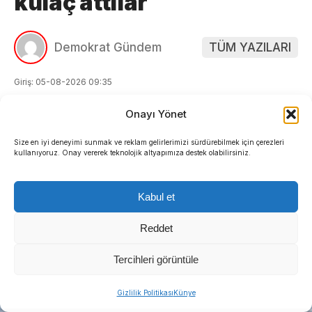
kulaç attılar
Demokrat Gündem
TÜM YAZILARI
Giriş: 05-08-2026 09:35
Güncelleme: 05-08-2026 09:38
Onayı Yönet
Güncel
Hak Temelli Haber
Yerel Yönetimler
Size en iyi deneyimi sunmak ve reklam gelirlerimizi sürdürebilmek için çerezleri
kullanıyoruz. Onay vererek teknolojik altyapımıza destek olabilirsiniz.
Kabul et
Reddet
Tercihleri görüntüle
Gizlilik Politikası
Künye