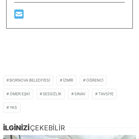
BORNOVA BELEDIYESI
IZMIR
ÖĞRENCI
ÖMER EŞKI
SESSIZLIK
SINAV
TAVSIYE
YKS
İLGİNİZİ
ÇEKEBİLİR