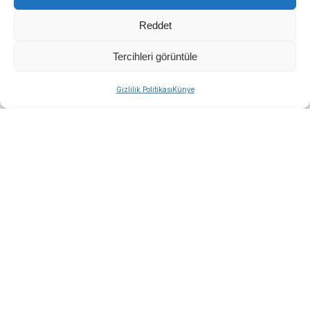
Reddet
Tercihleri görüntüle
Gizlilik Politikası
Künye
Üç bakanlık arasında imzalanan protokol
kapsamında hayata geçirilen programla 30 bin
personel okullarda göreve başlayacak.
Başvuruların İŞKUR platformu üzerinden kabul
edileceği süreçte adayların güvenlik
soruşturmaları İçişleri Bakanlığı tarafından
yürütülecek. Şartları sağlayan adayların işe alım
mülakatları ise Milli Eğitim Bakanlığı bünyesinde
gerçekleştirilecek. Personel kontenjanları valilikler
aracılığıyla okulların öğrenci sayısı, bulunduğu