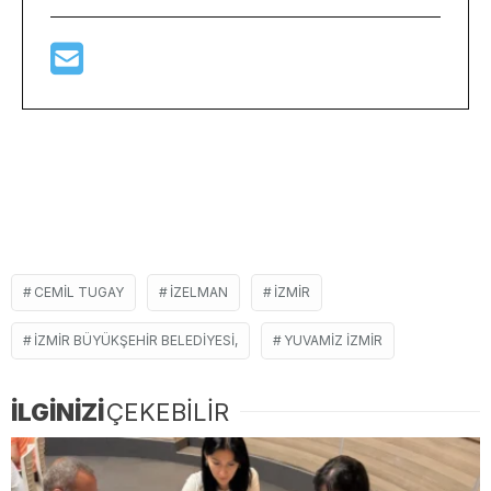
CEMIL TUGAY
IZELMAN
İZMIR
İZMIR BÜYÜKŞEHIR BELEDIYESI,
YUVAMIZ IZMIR
İLGİNİZİ
ÇEKEBİLİR