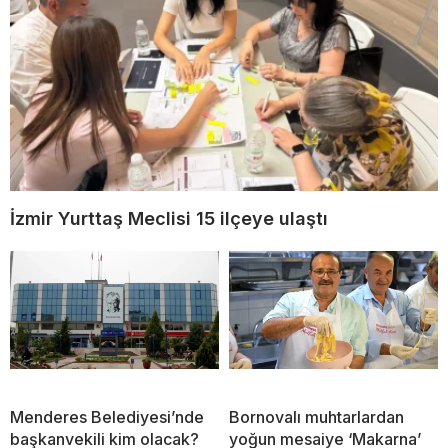
İzmir Yurttaş Meclisi 15 ilçeye ulaştı
Menderes Belediyesi’nde
Bornovalı muhtarlardan
başkanvekili kim olacak?
yoğun mesaiye ‘Makarna’