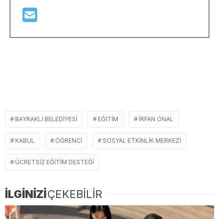
BAYRAKLI BELEDIYESI
EĞITIM
İRFAN ÖNAL
KABUL
ÖĞRENCI
SOSYAL ETKINLIK MERKEZI
ÜCRETSIZ EĞITIM DESTEĞI
İLGİNİZİ
ÇEKEBİLİR