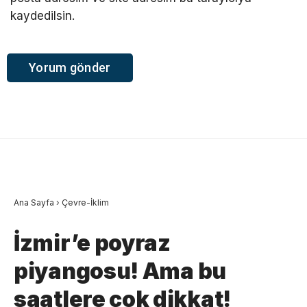
kaydedilsin.
Ana Sayfa
›
Çevre-İklim
İzmir’e poyraz
piyangosu! Ama bu
saatlere çok dikkat!