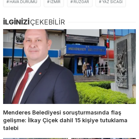
HAVA DURUMU
IZMIR
RÜZGAR
YAZ SICAĞI
İLGİNİZİ
ÇEKEBİLİR
Menderes Belediyesi soruşturmasında flaş
gelişme: İlkay Çiçek dahil 15 kişiye tutuklama
talebi