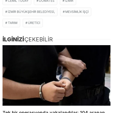
CEMIL TUGAY
DOMATES
İZMIR
İZMIR BÜYÜKŞEHIR BELEDIYESI,
MEVSIMLIK IŞÇI
TARIM
ÜRETICI
İLGİNİZİ
ÇEKEBİLİR
Tek bir operasyonda yakalandılar: 104 aranan