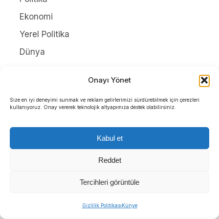
Ekonomi
Yerel Politika
Dünya
SERVİSLER
Onayı Yönet
Hava Durumu
Size en iyi deneyimi sunmak ve reklam gelirlerimizi sürdürebilmek için çerezleri
kullanıyoruz. Onay vererek teknolojik altyapımıza destek olabilirsiniz.
Namaz Vakitleri
Nöbetçi Eczaneler
Kabul et
Puan Durumları
Reddet
Yayınlar
Tercihleri görüntüle
HAKKIMIZDA
Gizlilik Politikası
Künye
İletişim