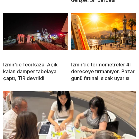
dehşet: Sır perdesi
İzmir’de feci kaza: Açık
İzmir’de termometreler 41
kalan damper tabelaya
dereceye tırmanıyor: Pazar
çaptı, TIR devrildi
günü fırtınalı sıcak uyarısı