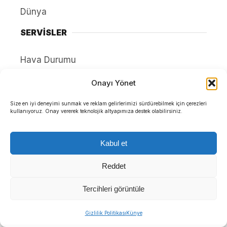
Dünya
SERVİSLER
Hava Durumu
Namaz Vakitleri
Onayı Yönet
Nöbetçi Eczaneler
Size en iyi deneyimi sunmak ve reklam gelirlerimizi sürdürebilmek için çerezleri
kullanıyoruz. Onay vererek teknolojik altyapımıza destek olabilirsiniz.
Puan Durumları
Yayınlar
Kabul et
HAKKIMIZDA
Reddet
İletişim
Tercihleri görüntüle
Künye
Gizlilik Politikası
Künye
Yazarlar