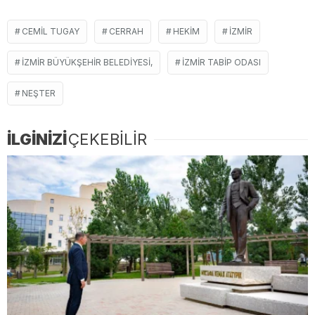
CEMIL TUGAY
CERRAH
HEKIM
İZMIR
İZMIR BÜYÜKŞEHIR BELEDIYESI,
İZMIR TABIP ODASI
NEŞTER
İLGİNİZİ
ÇEKEBİLİR