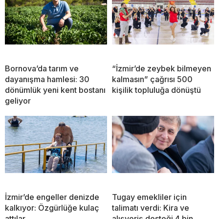
Bornova’da tarım ve
“İzmir’de zeybek bilmeyen
dayanışma hamlesi: 30
kalmasın” çağrısı 500
dönümlük yeni kent bostanı
kişilik topluluğa dönüştü
geliyor
İzmir’de engeller denizde
Tugay emekliler için
kalkıyor: Özgürlüğe kulaç
talimatı verdi: Kira ve
attılar
alışveriş desteği 4 bin