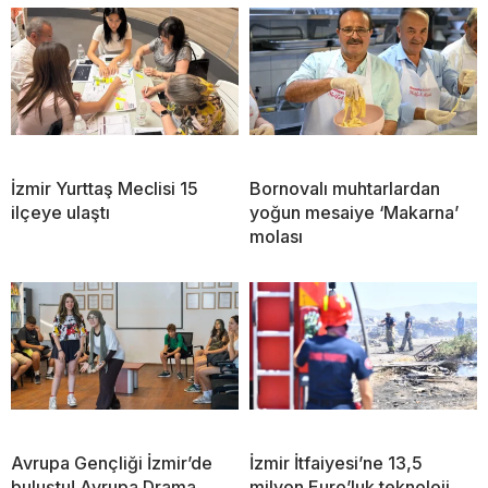
İzmir Yurttaş Meclisi 15
Bornovalı muhtarlardan
ilçeye ulaştı
yoğun mesaiye ‘Makarna’
molası
Avrupa Gençliği İzmir’de
İzmir İtfaiyesi’ne 13,5
buluştu! Avrupa Drama
milyon Euro’luk teknoloji