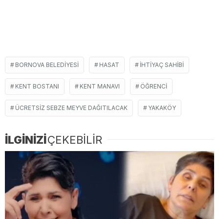
BORNOVA BELEDIYESI
HASAT
IHTIYAÇ SAHIBI
KENT BOSTANI
KENT MANAVI
ÖĞRENCI
ÜCRETSIZ SEBZE MEYVE DAĞITILACAK
YAKAKÖY
İLGİNİZİ
ÇEKEBİLİR