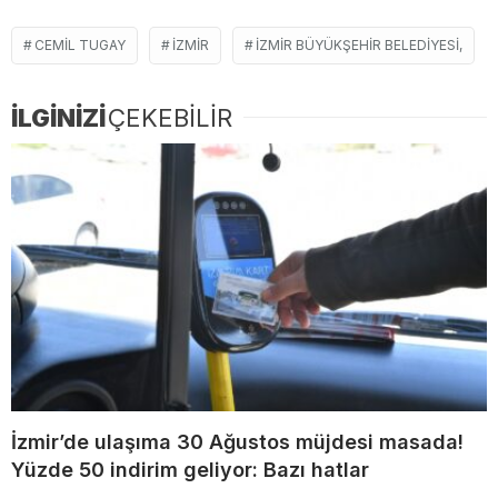
CEMIL TUGAY
İZMIR
İZMIR BÜYÜKŞEHIR BELEDIYESI,
İLGİNİZİ
ÇEKEBİLİR
İzmir’de ulaşıma 30 Ağustos müjdesi masada!
Yüzde 50 indirim geliyor: Bazı hatlar