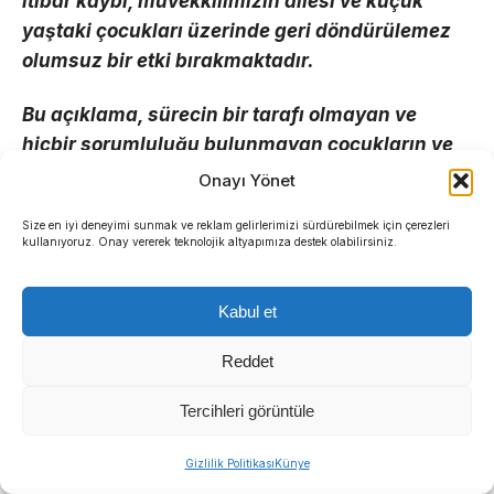
itibar kaybı, müvekkilimizin ailesi ve küçük
yaştaki çocukları üzerinde geri döndürülemez
olumsuz bir etki bırakmaktadır.
Bu açıklama, sürecin bir tarafı olmayan ve
hiçbir sorumluluğu bulunmayan çocukların ve
ailenin bu durumdan zarar görmemesi
Onayı Yönet
gerektiğini kamuoyuna hatırlatmak amacıyla da
Size en iyi deneyimi sunmak ve reklam gelirlerimizi sürdürebilmek için çerezleri
yapılmaktadır. Zaten biri dört diğeri on bir
kullanıyoruz. Onay vererek teknolojik altyapımıza destek olabilirsiniz.
yaşındaki bu güçlü çocuklar, hayatlarının
sonuna kadar şafak operasyonu ile evlerinin
Kabul et
darmadağın edilişini, babalarının gözlerinin
önünde gözaltına alındığı gerçeği ve travması
Reddet
ile yaşayacaktır”
açıklamasında bulundu.
Tercihleri görüntüle
BASIN KANUNU HATIRLATMASI VE
Gizlilik Politikası
Künye
YAYIN YASAĞI TALEBİ