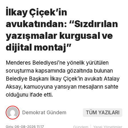
İlkay Çiçek’in
avukatından: “Sızdırılan
yazışmalar kurgusal ve
dijital montaj”
Menderes Belediyesi’ne yönelik yürütülen
soruşturma kapsamında gözaltında bulunan
Belediye Başkanı İlkay Çiçek’in avukatı Atalay
Aksay, kamuoyuna yansıyan mesajların sahte
olduğunu ifade etti.
Demokrat Gündem
TÜM YAZILARI
Giriş: 06-08-2026 11:17
Gündem
Yerel Yönetimler