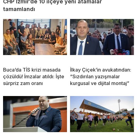
CHP İzmir’de 10 ilçeye yeni atamalar
tamamlandı
Buca’da TİS krizi masada
İlkay Çiçek’in avukatından:
çözüldü! İmzalar atıldı: İşte
“Sızdırılan yazışmalar
sürpriz zam oranı
kurgusal ve dijital montaj”