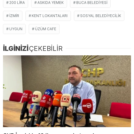
200 LIRA
ASKIDA YEMEK
BUCA BELEDIYESI
İZMIR
KENT LOKANTALARI
SOSYAL BELEDIYECILIK
UYGUN
ÜZÜM CAFE
İLGİNİZİ
ÇEKEBİLİR