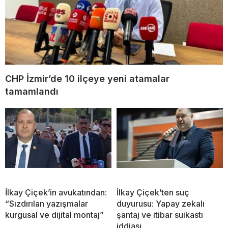
CHP İzmir’de 10 ilçeye yeni atamalar
tamamlandı
İlkay Çiçek’in avukatından:
İlkay Çiçek’ten suç
“Sızdırılan yazışmalar
duyurusu: Yapay zekalı
kurgusal ve dijital montaj”
şantaj ve itibar suikastı
iddiası