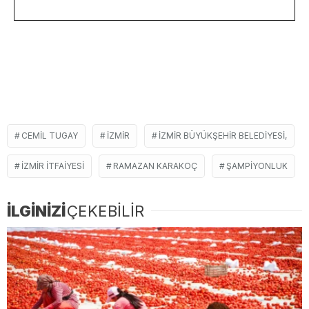
CEMIL TUGAY
İZMIR
İZMIR BÜYÜKŞEHIR BELEDIYESI,
IZMIR ITFAIYESI
RAMAZAN KARAKOÇ
ŞAMPIYONLUK
İLGİNİZİ
ÇEKEBİLİR