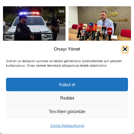
Onayı Yönet
Şam’da güvenlik noktasına
CHP İzmir’de 10 ilçeye yeni
Size en iyi deneyimi sunmak ve reklam gelirlerimizi sürdürebilmek için çerezleri
bombalı saldırı
atamalar tamamlandı
kullanıyoruz. Onay vererek teknolojik altyapımıza destek olabilirsiniz.
Kabul et
Reddet
Tercihleri görüntüle
Gizlilik Politikası
Künye