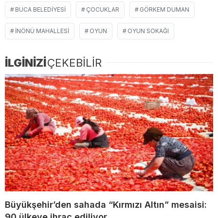
BUCA BELEDIYESI
ÇOCUKLAR
GÖRKEM DUMAN
INÖNÜ MAHALLESI
OYUN
OYUN SOKAĞI
İLGİNİZİ
ÇEKEBİLİR
Büyükşehir’den sahada “Kırmızı Altın” mesaisi:
90 ülkeye ihraç ediliyor