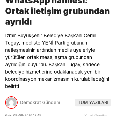
WhatsApp hamlesi:
Ortak iletişim grubundan
ayrıldı
İzmir Büyükşehir Belediye Başkanı Cemil
Tugay, mecliste YENİ Parti grubunun
netleşmesinin ardından meclis üyeleriyle
yürütülen ortak mesajlaşma grubundan
ayrıldığını duyurdu. Başkan Tugay, sadece
belediye hizmetlerine odaklanacak yeni bir
koordinasyon mekanizmasının kurulabileceğini
belirtti
Demokrat Gündem
TÜM YAZILARI
Giriş: 08-08-2026 17:45
Yerel Yönetimler