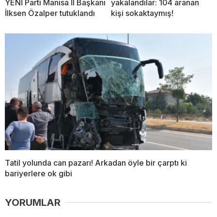
YENİ Parti Manisa İl Başkanı
yakalandılar: 104 aranan
İlksen Özalper tutuklandı
kişi sokaktaymış!
Tatil yolunda can pazarı! Arkadan öyle bir çarptı ki
bariyerlere ok gibi
YORUMLAR