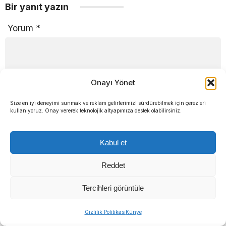
Bir yanıt yazın
Yorum
*
Onayı Yönet
Ad
*
E-posta
*
Size en iyi deneyimi sunmak ve reklam gelirlerimizi sürdürebilmek için çerezleri
kullanıyoruz. Onay vererek teknolojik altyapımıza destek olabilirsiniz.
Kabul et
Daha sonraki yorumlarımda kullanılması için adım, e-
Reddet
posta adresim ve site adresim bu tarayıcıya
Tercihleri görüntüle
kaydedilsin.
Gizlilik Politikası
Künye