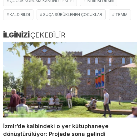
ÇOCUK KORUMA KANUNU TEKLIFI
INDIRIM ORANI
KALDIRILDI
SUÇA SÜRÜKLENEN ÇOCUKLAR
TBMM
İLGİNİZİ
ÇEKEBİLİR
İzmir’de kalbindeki o yer kütüphaneye
dönüştürülüyor: Projede sona gelindi