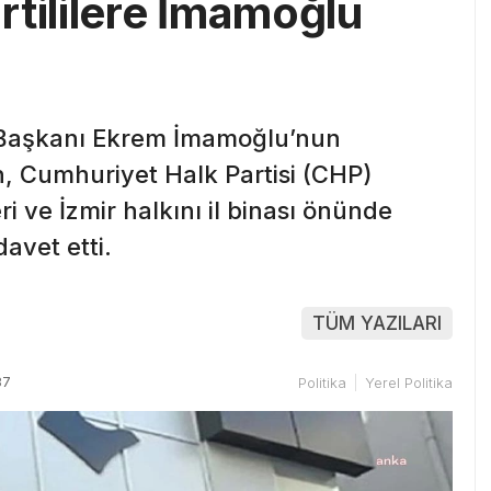
rtililere İmamoğlu
 Başkanı Ekrem İmamoğlu’nun
n, Cumhuriyet Halk Partisi (CHP)
eri ve İzmir halkını il binası önünde
avet etti.
TÜM YAZILARI
37
Politika
Yerel Politika