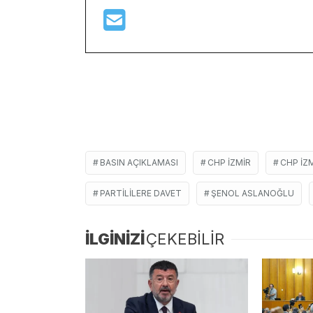
BASIN AÇIKLAMASI
CHP IZMIR
CHP IZM
PARTILILERE DAVET
ŞENOL ASLANOĞLU
İLGİNİZİ
ÇEKEBİLİR