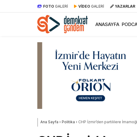
FOTO
GALERİ
VİDEO
GALERİ
YAZARLAR
ANASAYFA
PODCA
Ana Sayfa
›
Politika
›
CHP İzmir’den partililere İmamoğl