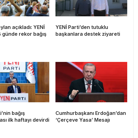
lan açıkladı: YENİ
YENİ Parti’den tutuklu
8 günde rekor bağış
başkanlara destek ziyareti
i’nin bağış
Cumhurbaşkanı Erdoğan’dan
ı ilk haftayı devirdi
‘Çerçeve Yasa’ Mesajı