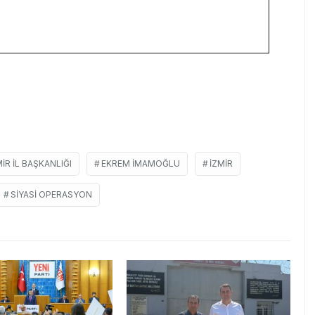
IR IL BAŞKANLIĞI
EKREM IMAMOĞLU
IZMIR
SIYASI OPERASYON