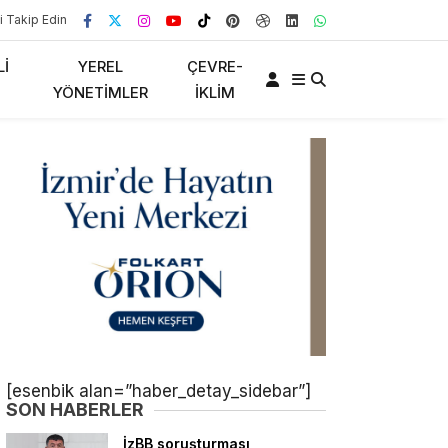
i Takip Edin
LI
YEREL
ÇEVRE-
YÖNETIMLER
İKLIM
[esenbik alan=”haber_detay_sidebar”]
SON HABERLER
İzBB soruşturması