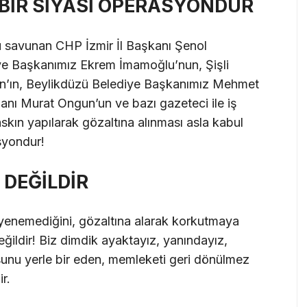
BİR SİYASİ OPERASYONDUR
nu savunan CHP İzmir İl Başkanı Şenol
ye Başkanımız Ekrem İmamoğlu’nun, Şişli
n’ın, Beylikdüzü Belediye Başkanımız Mehmet
anı Murat Ongun’un ve bazı gazeteci ile iş
skın yapılarak gözaltına alınması asla kabul
syondur!
DEĞİLDİR
a yenemediğini, gözaltına alarak korkutmaya
eğildir! Biz dimdik ayaktayız, yanındayız,
sunu yerle bir eden, memleketi geri dönülmez
r.