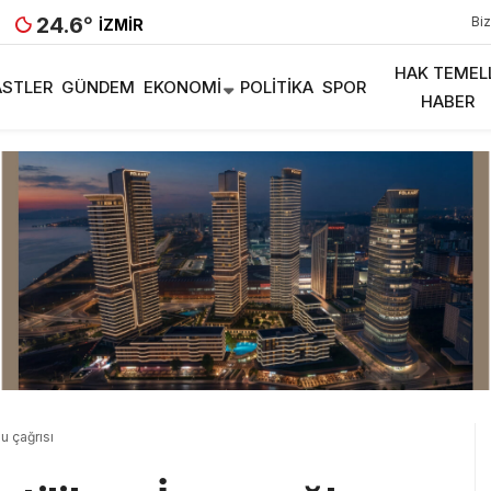
24.6
°
Biz
İZMIR
HAK TEMEL
STLER
GÜNDEM
EKONOMI
POLITIKA
SPOR
HABER
u çağrısı