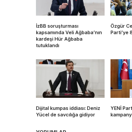
İzBB soruşturması
Özgür Cey
kapsamında Veli Ağbaba’nın
Parti’ye 
kardeşi Hür Ağbaba
tutuklandı
Dijital kumpas iddiası: Deniz
YENİ Part
Yücel de savcılığa gidiyor
kampanyas