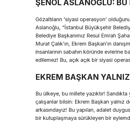
ŞENOL ASLANOĞLU: BU 
Gözaltıların ‘siyasi operasyon’ olduğu
Aslanoğlu, “İstanbul Büyükşehir Beledi
Belediye Başkanımız Resul Emrah Şaha
Murat Çalık’ın, Ekrem Başkan’ın danışm
insanlarının sabahın köründe evlerine ba
edilemez! Bu, açık açık bir siyasi opera
EKREM BAŞKAN YALNIZ 
Bu ülkeye, bu millete yazıktır! Sandıkt
çalışanlar bilsin: Ekrem Başkan yalnız d
arkasındayız! Bu yapılan, adalet duygu
bir kutuplaşmaya sürükleyen bir eylemdi