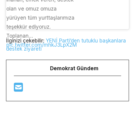
olan ve omuz omuza
yürüyen tüm yurttaşlarımıza
teşekkür ediyoruz.
Toplanan…
İlginizi çekebilir:
YENİ Parti’den tutuklu başkanlara
pic.twitter.com/mhkJ3LpX2M
destek ziyareti
Demokrat Gündem