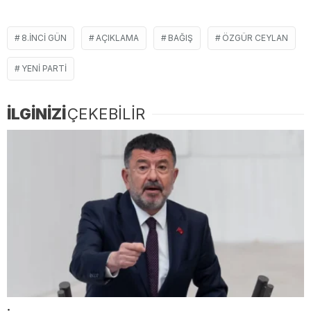
8.INCI GÜN
AÇIKLAMA
BAĞIŞ
ÖZGÜR CEYLAN
YENI PARTI
İLGİNİZİ
ÇEKEBİLİR