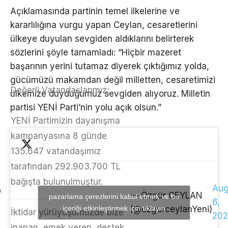
Açıklamasında partinin temel ilkelerine ve
kararlılığına vurgu yapan Ceylan, cesaretlerini
ülkeye duyulan sevgiden aldıklarını belirterek
sözlerini şöyle tamamladı: “Hiçbir mazeret
başarının yerini tutamaz diyerek çıktığımız yolda,
gücümüzü makamdan değil milletten, cesaretimizi
Değerli Vatandaşlarımız;
ülkemize duyduğumuz sevgiden alıyoruz. Milletin
partisi YENİ Parti’nin yolu açık olsun.”
YENİ Partimizin dayanışma
kampanyasına 8 günde
135.647 vatandaşımız
tarafından 292.903.700 TL
bağışta bulunulmuştur.
Aug
— Özgür CEYLAN
pazarlama çerezlerini kabul etmek ve bu
6,
içeriği etkinleştirmek için tıklayın
(@ozgurceylanYeni)
İktidar yürüyüşümüzde bize
202
inanan, emek veren, destek