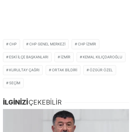
CHP
CHP GENEL MERKEZI
CHP IZMIR
ESKI ILÇE BAŞKANLARI
IZMIR
KEMAL KILIÇDAROĞLU
KURULTAY ÇAĞRI
ORTAK BILDIRI
ÖZGÜR ÖZEL
SEÇIM
İLGİNİZİ
ÇEKEBİLİR