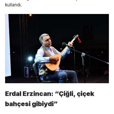
kullandı.
Erdal Erzincan: “Çiğli, çiçek
bahçesi gibiydi”