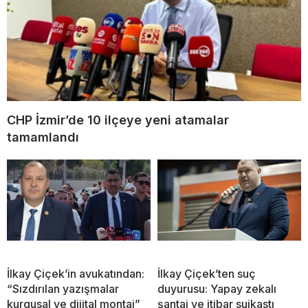
CHP İzmir’de 10 ilçeye yeni atamalar
tamamlandı
İlkay Çiçek’in avukatından:
İlkay Çiçek’ten suç
“Sızdırılan yazışmalar
duyurusu: Yapay zekalı
kurgusal ve dijital montaj”
şantaj ve itibar suikastı