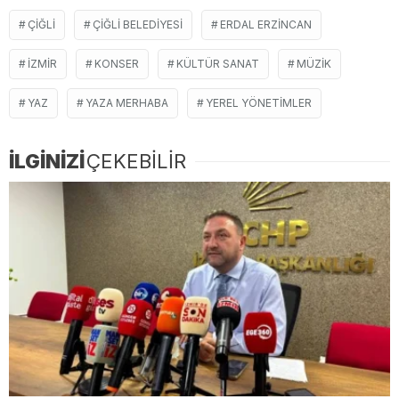
ÇIĞLI
ÇIĞLI BELEDIYESI
ERDAL ERZINCAN
İZMIR
KONSER
KÜLTÜR SANAT
MÜZIK
YAZ
YAZA MERHABA
YEREL YÖNETIMLER
İLGİNİZİ
ÇEKEBİLİR