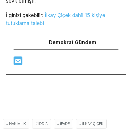
sevk etmişti.
İlginizi çekebilir:
İlkay Çiçek dahil 15 kişiye
tutuklama talebi
Demokrat Gündem
HAKIMLIK
IDDIA
IFADE
ILKAY ÇIÇEK