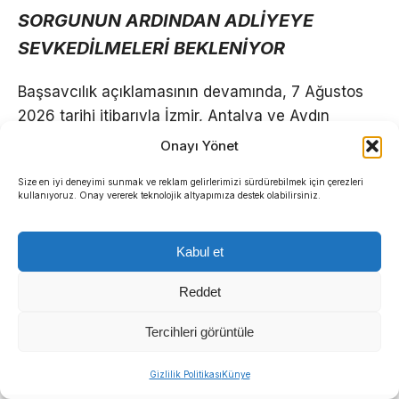
SORGUNUN ARDINDAN ADLİYEYE
SEVKEDİLMELERİ BEKLENİYOR
Başsavcılık açıklamasının devamında, 7 Ağustos
2026 tarihi itibarıyla İzmir, Antalya ve Aydın
illerinde eş zamanlı arama, el koyma ve gözaltı
Onayı Yönet
işlemlerinin eksiksiz yürütüldüğü vurgulandı.
Size en iyi deneyimi sunmak ve reklam gelirlerimizi sürdürebilmek için çerezleri
kullanıyoruz. Onay vererek teknolojik altyapımıza destek olabilirsiniz.
Soruşturmanın kararlılıkla devam ettiğine dikkat
çekilerek,
“Soruşturma kapsamında maddi
Kabul et
gerçeğin tüm yönleriyle ortaya çıkarılması
amacıyla çalışmalar titizlikle yürütülmektedir”
Reddet
mesajı verildi. Gözaltındaki şüphelilerin emniyetteki
sorgularının ardından adliyeye sevk edilmeleri
Tercihleri görüntüle
bekleniyor.
Gizlilik Politikası
Künye
GÖZALTI VE YAKALAMA KARARI