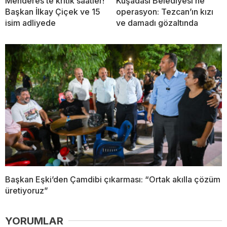
Menderes’te kritik saatler!
Kuşadası Belediyesi’ne
Başkan İlkay Çiçek ve 15
operasyon: Tezcan’ın kızı
isim adliyede
ve damadı gözaltında
Başkan Eşki’den Çamdibi çıkarması: “Ortak akılla çözüm
üretiyoruz”
YORUMLAR