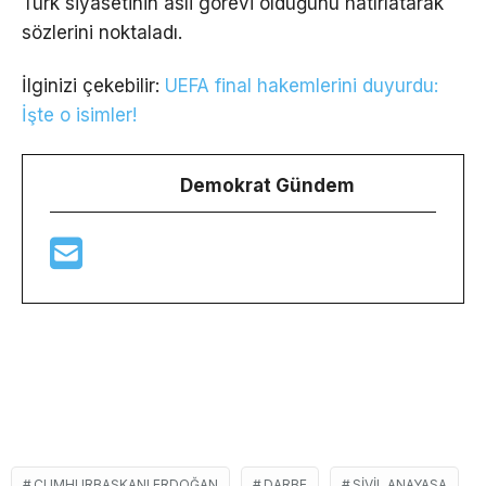
Türk siyasetinin asli görevi olduğunu hatırlatarak
sözlerini noktaladı.
İlginizi çekebilir:
UEFA final hakemlerini duyurdu:
İşte o isimler!
Demokrat Gündem
CUMHURBAŞKANI ERDOĞAN
DARBE
SİVİL ANAYASA