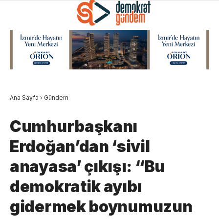
Ana Sayfa
›
Gündem
Cumhurbaşkanı
Erdoğan’dan ‘sivil
anayasa’ çıkışı: “Bu
demokratik ayıbı
gidermek boynumuzun