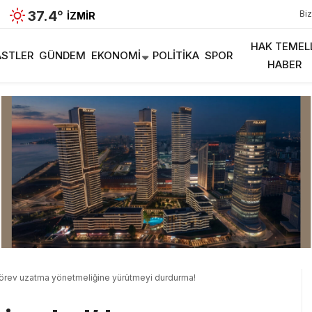
37.4
°
Biz
İZMIR
HAK TEMEL
STLER
GÜNDEM
EKONOMI
POLITIKA
SPOR
HABER
: Görev uzatma yönetmeliğine yürütmeyi durdurma!