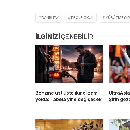
DANIŞTAY
PROJE OKUL
YÜRÜTMEYI 
İLGİNİZİ
ÇEKEBİLİR
Benzine üst üste ikinci zam
UltraAsla
yolda: Tabela yine değişecek
Şirin göza