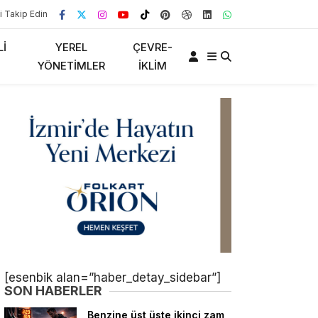
i Takip Edin
LI
YEREL
ÇEVRE-
YÖNETIMLER
İKLIM
[esenbik alan=”haber_detay_sidebar”]
SON HABERLER
Benzine üst üste ikinci zam