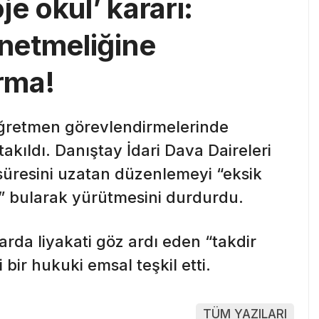
e okul’ kararı:
netmeliğine
rma!
 öğretmen görevlendirmelerinde
takıldı. Danıştay İdari Dava Daireleri
süresini uzatan düzenlemeyi “eksik
” bularak yürütmesini durdurdu.
larda liyakati göz ardı eden “takdir
 bir hukuki emsal teşkil etti.
TÜM YAZILARI