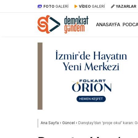
FOTO
GALERİ
VİDEO
GALERİ
YAZARLAR
ANASAYFA
PODCA
Ana Sayfa
›
Güncel
›
Danıştay’dan ‘proje okul’ kararı