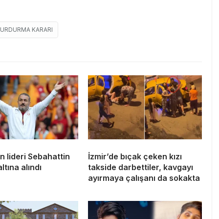
DURDURMA KARARI
n lideri Sebahattin
İzmir’de bıçak çeken kızı
ltına alındı
takside darbettiler, kavgayı
ayırmaya çalışanı da sokakta