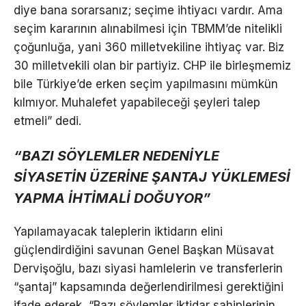
diye bana sorarsanız; seçime ihtiyacı vardır. Ama
seçim kararının alınabilmesi için TBMM’de nitelikli
çoğunluğa, yani 360 milletvekiline ihtiyaç var. Biz
30 milletvekili olan bir partiyiz. CHP ile birleşmemiz
bile Türkiye’de erken seçim yapılmasını mümkün
kılmıyor. Muhalefet yapabileceği şeyleri talep
etmeli” dedi.
“BAZI SÖYLEMLER NEDENİYLE
SİYASETİN ÜZERİNE ŞANTAJ YÜKLEMESİ
YAPMA İHTİMALİ DOĞUYOR”
Yapılamayacak taleplerin iktidarın elini
güçlendirdiğini savunan Genel Başkan Müsavat
Dervişoğlu, bazı siyasi hamlelerin ve transferlerin
“şantaj” kapsamında değerlendirilmesi gerektiğini
ifade ederek, “Bazı söylemler iktidar sahiplerinin