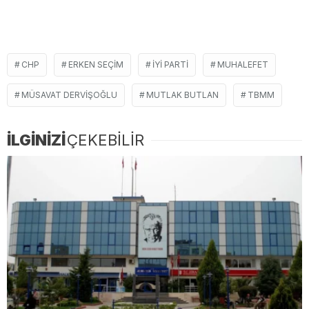
CHP
ERKEN SEÇIM
İYİ PARTI
MUHALEFET
MÜSAVAT DERVIŞOĞLU
MUTLAK BUTLAN
TBMM
İLGİNİZİ
ÇEKEBİLİR