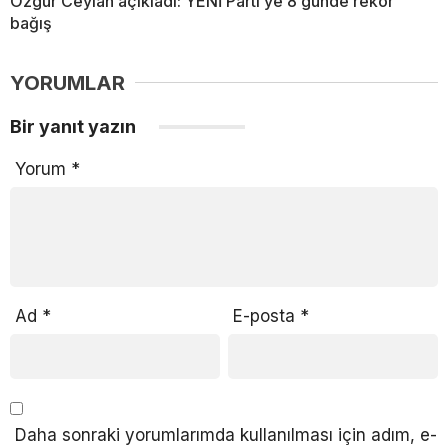
Özgür Ceylan açıkladı: YENİ Parti’ye 8 günde rekor
bağış
YORUMLAR
Bir yanıt yazın
Yorum
*
Ad
*
E-posta
*
Daha sonraki yorumlarımda kullanılması için adım, e-