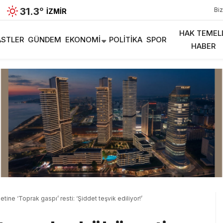
31.3
°
Biz
İZMIR
HAK TEMEL
STLER
GÜNDEM
EKONOMI
POLITIKA
SPOR
HABER
ine ‘Toprak gaspı’ resti: ‘Şiddet teşvik ediliyor!’