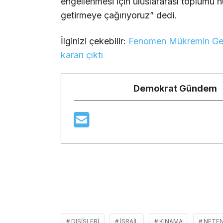
engellenmesi için uluslararası toplumu h
getirmeye çağırıyoruz” dedi.
İlginizi çekebilir:
Fenomen Mükremin Gezgi
kararı çıktı
Demokrat Gündem
DIŞIŞLERI
ISRAIL
KINAMA
NETE