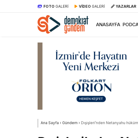
FOTO
GALERİ
VİDEO
GALERİ
YAZARLAR
ANASAYFA
PODCA
Ana Sayfa
›
Gündem
›
Dışişleri’nden Netanyahu hükümet