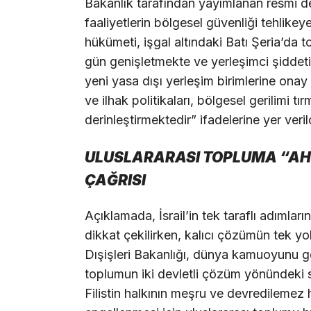
Bakanlık tarafından yayımlanan resmi de
faaliyetlerin bölgesel güvenliği tehlikey
hükümeti, işgal altındaki Batı Şeria’da t
gün genişletmekte ve yerleşimci şiddetin
yeni yasa dışı yerleşim birimlerine onay
ve ilhak politikaları, bölgesel gerilimi t
derinleştirmektedir” ifadelerine yer veril
ULUSLARARASI TOPLUMA “AH
ÇAĞRISI
Açıklamada, İsrail’in tek taraflı adımları
dikkat çekilirken, kalıcı çözümün tek yolu
Dışişleri Bakanlığı, dünya kamuoyunu gö
toplumun iki devletli çözüm yönündeki 
Filistin halkının meşru ve devredilemez h