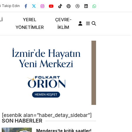
i Takip Edin
LI
YEREL
ÇEVRE-
YÖNETIMLER
İKLIM
[esenbik alan=”haber_detay_sidebar”]
SON HABERLER
Menderes’te kritik saatler!