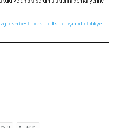
ukuki ve ahlaki sorumluluklarını derhal yerine
n serbest bırakıldı: İlk duruşmada tahliye
NYAHU
TÜRKIYE