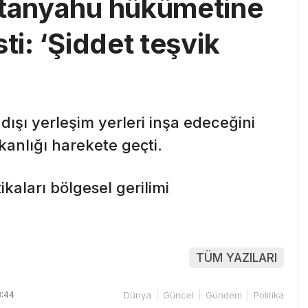
etanyahu hükümetine
ti: ‘Şiddet teşvik
a dışı yerleşim yerleri inşa edeceğini
kanlığı harekete geçti.
ikaları bölgesel gerilimi
TÜM YAZILARI
3:44
Dünya
Güncel
Gündem
Politika