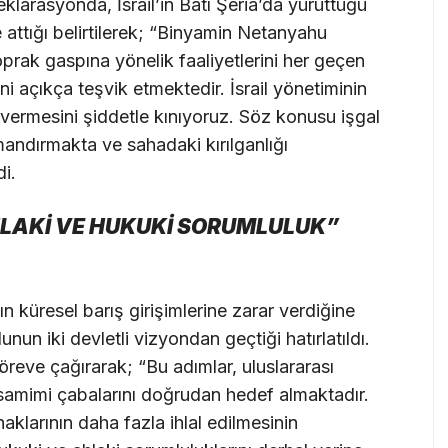
klarasyonda, İsrail’in Batı Şeria’da yürüttüğü
e attığı belirtilerek; “Binyamin Netanyahu
oprak gaspına yönelik faaliyetlerini her geçen
i açıkça teşvik etmektedir. İsrail yönetiminin
 vermesini şiddetle kınıyoruz. Söz konusu işgal
ırmandırmakta ve sahadaki kırılganlığı
di.
LAKİ VE HUKUKİ SORUMLULUK”
nın küresel barış girişimlerine zarar verdiğine
nun iki devletli vizyondan geçtiği hatırlatıldı.
reve çağırarak; “Bu adımlar, uluslararası
samimi çabalarını doğrudan hedef almaktadır.
aklarının daha fazla ihlal edilmesinin