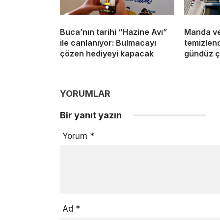
Buca’nın tarihi “Hazine Avı”
Manda ve
ile canlanıyor: Bulmacayı
temizlend
çözen hediyeyi kapacak
gündüz ça
YORUMLAR
Bir yanıt yazın
Yorum
*
Ad
*