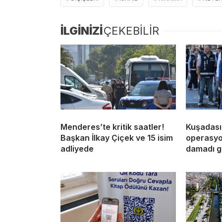
İLGİNİZİ
ÇEKEBİLİR
Menderes’te kritik saatler!
Kuşadası
Başkan İlkay Çiçek ve 15 isim
operasyon
adliyede
damadı g