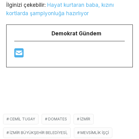
İlginizi çekebilir:
Hayat kurtaran baba, kızını
kortlarda şampiyonluğa hazırlıyor
Demokrat Gündem
CEMIL TUGAY
DOMATES
İZMIR
İZMIR BÜYÜKŞEHIR BELEDIYESI,
MEVSIMLIK IŞÇI