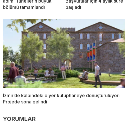
adım: Tünellerin büyük
Başvurular için 4 aylık süre
bölümü tamamlandı
başladı
İzmir’de kalbindeki o yer kütüphaneye dönüştürülüyor:
Projede sona gelindi
YORUMLAR