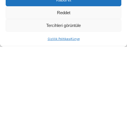
Reddet
Tercihleri görüntüle
Gizlilik Politikası
Künye
İzmir Büyükşehir Belediyesi, Torbalı’nın kuru
domates üreticileri ve tarım işçilerini yalnız
bırakmadı.