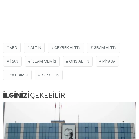
ABD
ALTIN
ÇEYREK ALTIN
GRAM ALTIN
IRAN
ISLAM MEMIŞ
ONS ALTIN
PIYASA
YATIRIMCI
YÜKSELIŞ
İLGİNİZİ
ÇEKEBİLİR