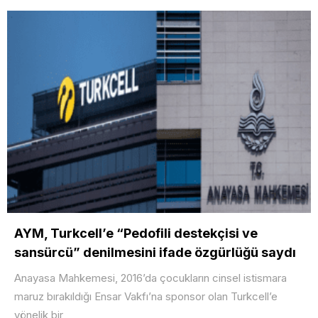
AYM, Turkcell’e “Pedofili destekçisi ve
sansürcü” denilmesini ifade özgürlüğü saydı
Anayasa Mahkemesi, 2016’da çocukların cinsel istismara
maruz bırakıldığı Ensar Vakfı’na sponsor olan Turkcell’e
yönelik bir