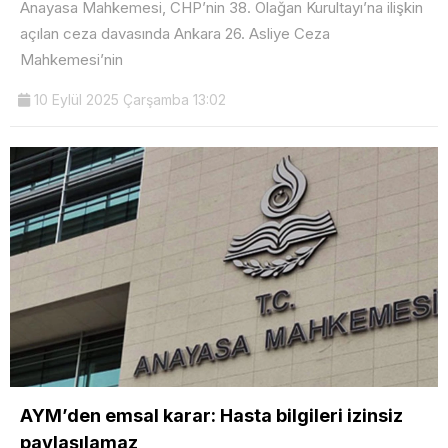
Anayasa Mahkemesi, CHP’nin 38. Olağan Kurultayı’na ilişkin
açılan ceza davasında Ankara 26. Asliye Ceza
Mahkemesi’nin
10 Eylül 2025 Çarşamba 13:02
AYM’den emsal karar: Hasta bilgileri izinsiz
paylaşılamaz