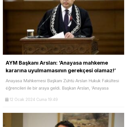
AYM Başkanı Arslan: ‘Anayasa mahkeme
kararına uyulmamasının gerekçesi olamaz!’
Anayasa Mahkemesi Başkanı Zühtü Arslan Hukuk Fakültesi
öğrencileri ile bir araya geldi. Başkan Arslan, ‘Anayasa
12 Ocak 2024 Cuma 19:49