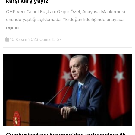
karşı karşıyayız
CHP yeni Genel Başkanı Özgür Özel, Anayasa Mahkemesi
önünde yaptığı açıklamada, “Erdoğan liderliğinde anayasal
rejimin
10 Kasım 2023 Cuma 15:57
Cumhurbaşkanı Erdoğan’dan tartışmalara ilk