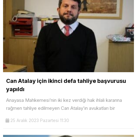
Can Atalay için ikinci defa tahliye başvurusu
yapıldı
Anayasa Mahkemesi’nin iki kez verdiği hak ihlali kararına
rağmen tahliye edilmeyen Can Atalay’ın avukatları bir
25 Aralık 2023 Pazartesi 11:30