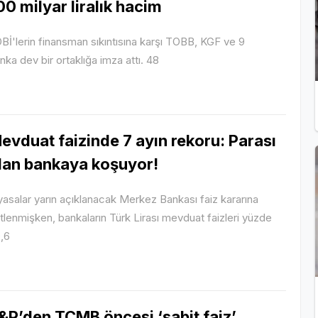
00 milyar liralık hacim
Bİ'lerin finansman sıkıntısına karşı TOBB, KGF ve 9
nka dev bir ortaklığa imza attı. 48
evduat faizinde 7 ayın rekoru: Parası
lan bankaya koşuyor!
yasalar yarın açıklanacak Merkez Bankası faiz kararına
litlenmişken, bankaların Türk Lirası mevduat faizleri yüzde
,6
&P’den TCMB öncesi ‘sabit faiz’