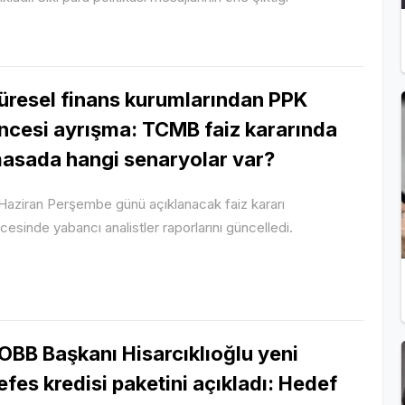
üresel finans kurumlarından PPK
ncesi ayrışma: TCMB faiz kararında
asada hangi senaryolar var?
 Haziran Perşembe günü açıklanacak faiz kararı
cesinde yabancı analistler raporlarını güncelledi.
OBB Başkanı Hisarcıklıoğlu yeni
efes kredisi paketini açıkladı: Hedef