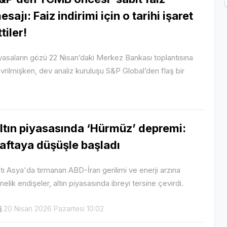
esajı: Faiz indirimi için o tarihi işaret
ttiler!
yasaların gözü 22 Nisan’daki Merkez Bankası toplantısına
vrilmişken, dev analiz kuruluşu S&P Global’den flaş bir
ltın piyasasında ‘Hürmüz’ depremi:
aftaya düşüşle başladı
tı Asya'da tırmanan ABD-İran gerilimi ve enerji arzına
nelik endişeler, altın piyasasında ibreyi tersine çevirdi.
20 Nisan 2026 Pazartesi 10:02