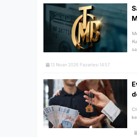
S
M
Me
Ku
sa
13 Nisan 2026 Pazartesi 14:57
E
d
CH
ke