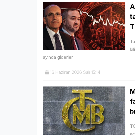
A
t
T
Tü
ki
ayında giderler
16 Haziran 2026 Salı 15:14
M
f
b
TC
aç