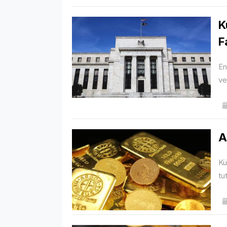
K
F
En
ve
A
Kü
tu