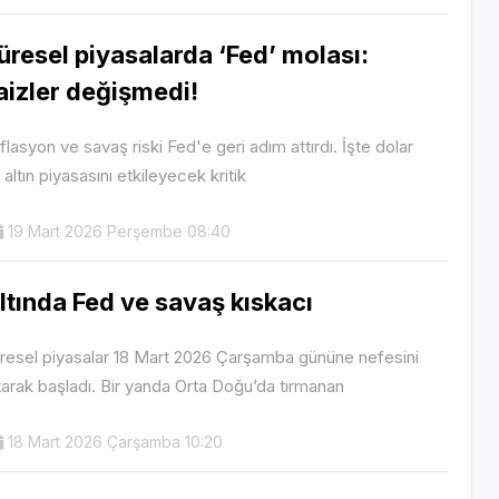
üresel piyasalarda ‘Fed’ molası:
aizler değişmedi!
flasyon ve savaş riski Fed'e geri adım attırdı. İşte dolar
 altın piyasasını etkileyecek kritik
19 Mart 2026 Perşembe 08:40
ltında Fed ve savaş kıskacı
resel piyasalar 18 Mart 2026 Çarşamba gününe nefesini
tarak başladı. Bir yanda Orta Doğu’da tırmanan
18 Mart 2026 Çarşamba 10:20