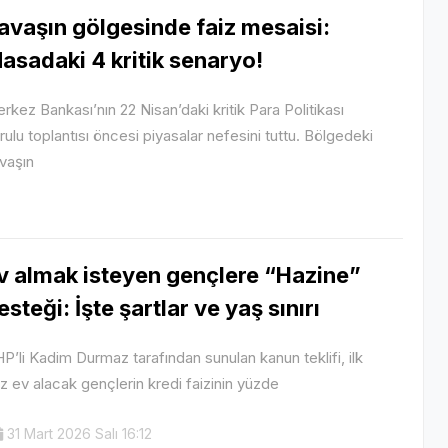
avaşın gölgesinde faiz mesaisi:
asadaki 4 kritik senaryo!
rkez Bankası’nın 22 Nisan’daki kritik Para Politikası
rulu toplantısı öncesi piyasalar nefesini tuttu. Bölgedeki
vaşın
v almak isteyen gençlere “Hazine”
esteği: İşte şartlar ve yaş sınırı
P’li Kadim Durmaz tarafından sunulan kanun teklifi, ilk
z ev alacak gençlerin kredi faizinin yüzde
31 Mart 2026 Salı 16:12