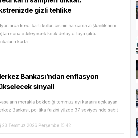
kstrenizde gizli tehlike
lyonlarca kredi kartı kullanıcısının harcama alışkanlıklarını
ştan sona etkileyecek kritik detay ortaya çıktı.
nkaların karta
erkez Bankası’ndan enflasyon
ükselecek sinyali
yasaların merakla beklediği temmuz ayı kararını açıklayan
rkez Bankası, politika faizini yüzde 37 seviyesinde sabit
23 Temmuz 2026 Perşembe 15:42