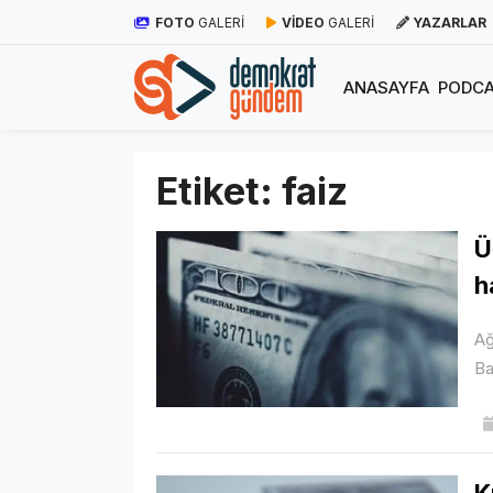
FOTO
GALERİ
VİDEO
GALERİ
YAZARLAR
ANASAYFA
PODCA
Etiket:
faiz
Ü
h
Ağ
Ba
K