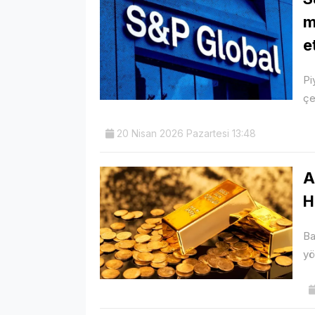
m
e
Pi
çe
20 Nisan 2026 Pazartesi 13:48
A
H
Ba
yö