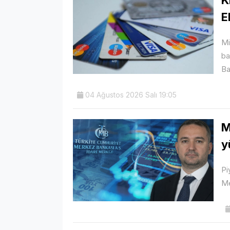
E
Mi
ba
Ba
04 Ağustos 2026 Salı 19:05
M
y
Pi
Me