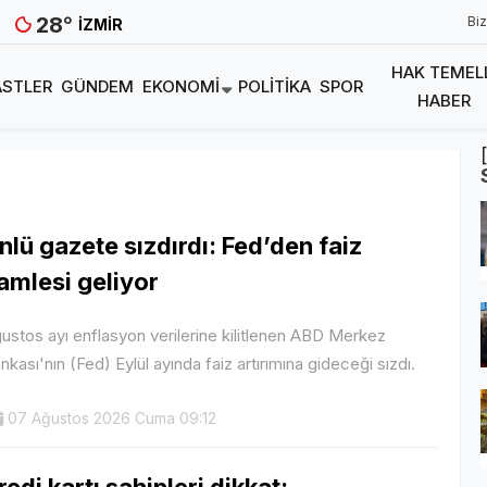
28
°
Biz
İZMIR
HAK TEMEL
STLER
GÜNDEM
EKONOMI
POLITIKA
SPOR
HABER
nlü gazete sızdırdı: Fed’den faiz
amlesi geliyor
ustos ayı enflasyon verilerine kilitlenen ABD Merkez
nkası'nın (Fed) Eylül ayında faiz artırımına gideceği sızdı.
07 Ağustos 2026 Cuma 09:12
redi kartı sahipleri dikkat: