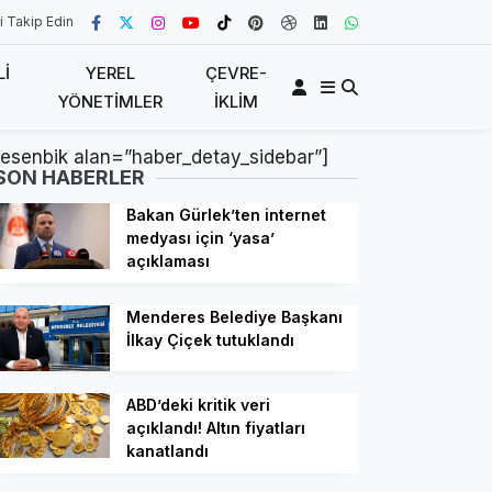
i Takip Edin
LI
YEREL
ÇEVRE-
YÖNETIMLER
İKLIM
[esenbik alan=”haber_detay_sidebar”]
SON HABERLER
Bakan Gürlek’ten internet
medyası için ‘yasa’
açıklaması
Menderes Belediye Başkanı
İlkay Çiçek tutuklandı
ABD’deki kritik veri
açıklandı! Altın fiyatları
kanatlandı