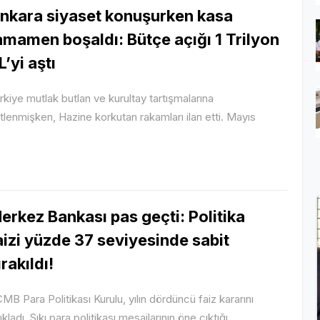
nkara siyaset konuşurken kasa
amamen boşaldı: Bütçe açığı 1 Trilyon
L’yi aştı
rkiye mutlak butlan ve kurultay tartışmalarına
litlenmişken, Hazine korkutan rakamları ilan etti. Mayıs
erkez Bankası pas geçti: Politika
aizi yüzde 37 seviyesinde sabit
ırakıldı!
MB Para Politikası Kurulu, yılın dördüncü faiz kararını
ıkladı. Sıkı para politikası mesajlarının öne çıktığı