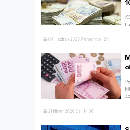
1
KO
ba
04 Haziran 2026 Perşembe 12:11
M
o
Pi
ki
40
21 Nisan 2026 Salı 14:06
S