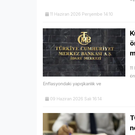
11 Haziran 2026 Perşembe 14:10
K
ö
m
11
ön
Enflasyondaki yapışkanlık ve
09 Haziran 2026 Salı 16:14
T
n