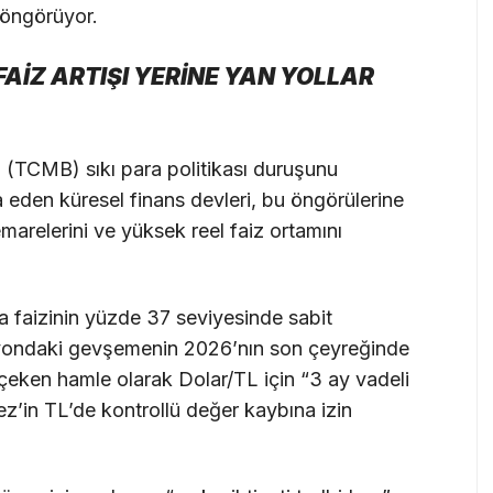
i öngörüyor.
FAİZ ARTIŞI YERİNE YAN YOLLAR
(TCMB) sıkı para politikası duruşunu
a eden küresel finans devleri, bu öngörülerine
marelerini ve yüksek reel faiz ortamını
a faizinin yüzde 37 seviyesinde sabit
asyondaki gevşemenin 2026’nın son çeyreğinde
çeken hamle olarak Dolar/TL için “3 ay vadeli
z’in TL’de kontrollü değer kaybına izin