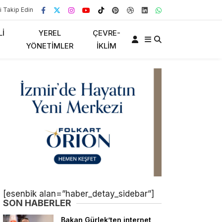
i Takip Edin
LI
YEREL
ÇEVRE-
YÖNETIMLER
İKLIM
[esenbik alan=”haber_detay_sidebar”]
SON HABERLER
Bakan Gürlek’ten internet