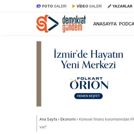
FOTO
GALERİ
VİDEO
GALERİ
YAZARLAR
ANASAYFA
PODCA
Ana Sayfa
›
Ekonomi
›
Küresel finans kurumlarından P
var?