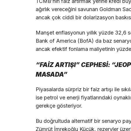
TCMB’nin faiz artırmak yerine kredi büyü
ağırlık vereceğini savunan Goldman Sachs
ancak çok ciddi bir dolarizasyon baskısın
Manşet enflasyonun yıllık yüzde 32,6 se
Bank of America (BofA) da baz senaryo
ancak efektif fonlama maliyetinin yüzde
“FAİZ ARTIŞI” CEPHESİ: “JEO
MASADA”
Piyasalarda sürpriz bir faiz artışı ile s
ise petrol ve enerji fiyatlarındaki oynaklı
gerekçe gösteriyor.
Bu doğrultuda alternatif bir senaryo p
Zümrüt İmrekoğlu Küçük, rezervler üzerin