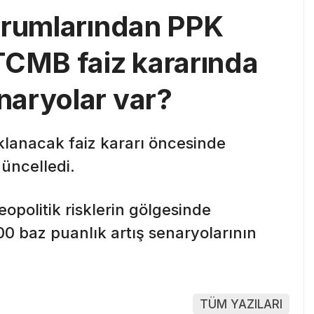
urumlarından PPK
TCMB faiz kararında
naryolar var?
lanacak faiz kararı öncesinde
güncelledi.
opolitik risklerin gölgesinde
00 baz puanlık artış senaryolarının
TÜM YAZILARI