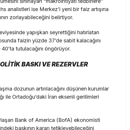
mesini sınırlayan “makroihtiyati tedbirlere”
 analistleri ise Merkez’i yeni bir faiz artışına
ın zorlayabileceğini belirtiyor.
viyesinde yapışkan seyrettiğini hatırlatan
sunda faizin yüzde 37’de sabit kalacağını
 40’ta tutulacağını öngörüyor.
POLİTİK BASKI VE REZERVLER
ıkılaşma dozunun artırılacağını düşünen kurumlar
ğı ile Ortadoğu’daki İran eksenli gerilimleri
aylaşan Bank of America (BofA) ekonomisti
deki baskının kararı tetikleyebileceğini