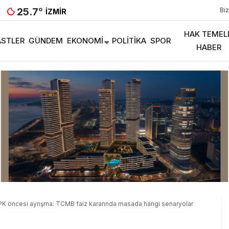
25.7
°
Biz
İZMIR
HAK TEMEL
STLER
GÜNDEM
EKONOMI
POLITIKA
SPOR
HABER
PK öncesi ayrışma: TCMB faiz kararında masada hangi senaryolar