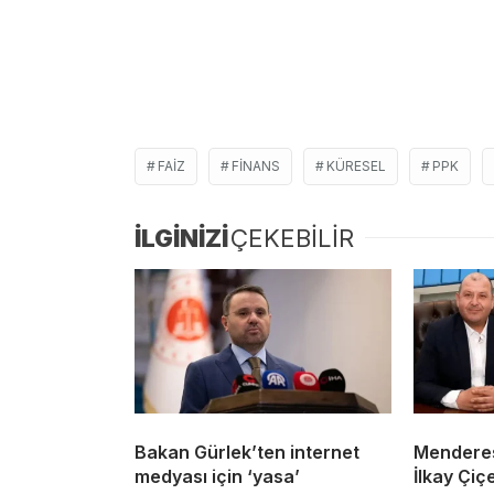
FAIZ
FINANS
KÜRESEL
PPK
İLGİNİZİ
ÇEKEBİLİR
Bakan Gürlek’ten internet
Menderes
medyası için ‘yasa’
İlkay Çiç