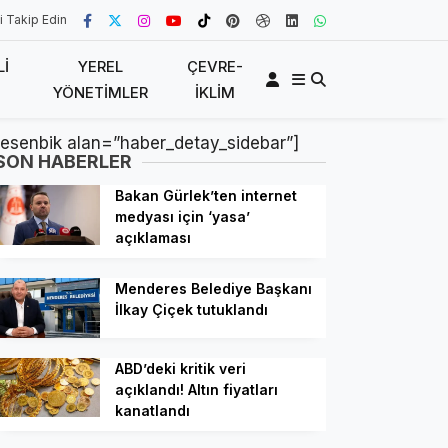
i Takip Edin
LI
YEREL
ÇEVRE-
YÖNETIMLER
İKLIM
[esenbik alan=”haber_detay_sidebar”]
SON HABERLER
Bakan Gürlek’ten internet
medyası için ‘yasa’
açıklaması
Menderes Belediye Başkanı
İlkay Çiçek tutuklandı
ABD’deki kritik veri
açıklandı! Altın fiyatları
kanatlandı