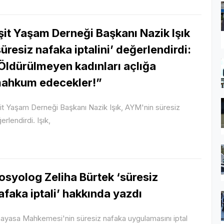
şit Yaşam Derneği Başkanı Nazik Işık
süresiz nafaka iptalini’ değerlendirdi:
Öldürülmeyen kadınları açlığa
ahkum edecekler!”
it Yaşam Derneği Başkanı Nazik Işık, AYM'nin süresiz
lendirdi. Işık,
osyolog Zeliha Bürtek ‘süresiz
afaka iptali’ hakkında yazdı
ayasa Mahkemesi'nin süresiz nafaka uygulamasını iptal