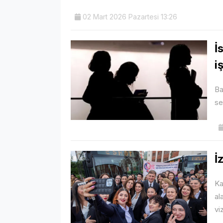
02 Mart 2026 Pazartesi 13:26
İ
i
Ba
se
İ
Ka
al
vi