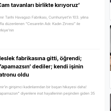
Cam tavanları birlikte kırıyoruz’
mir Tarihi Havagazı Fabrikası, Cumhuriyet’in 103. yılına
ıfla düzenlenen “Cesaretin Adı: Kadın Zirvesi” ile
rkiye’nin
eslek fabrikasına gitti, öğrendi;
Yapamazsın’ dediler; kendi işinin
atronu oldu
mir’in girişimci kadınlarından bir başarı hikayesi daha!
apamazsın" diyenlere inat hayallerinin peşinden giden 35