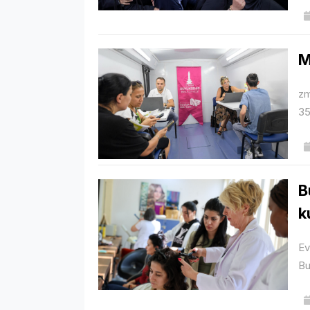
M
zm
35
B
k
Ev
Bu