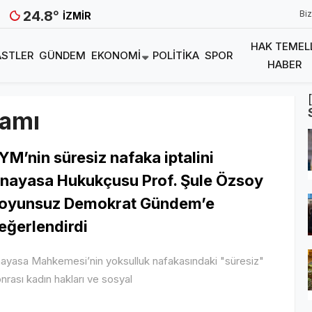
24.8
°
Biz
İZMIR
HAK TEMEL
STLER
GÜNDEM
EKONOMI
POLITIKA
SPOR
HABER
damı
YM’nin süresiz nafaka iptalini
nayasa Hukukçusu Prof. Şule Özsoy
oyunsuz Demokrat Gündem’e
eğerlendirdi
ayasa Mahkemesi’nin yoksulluk nafakasındaki "süresiz"
nrası kadın hakları ve sosyal