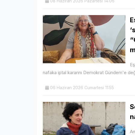
08 Haziran 2026 Pazartesi 14:06
E
‘
“
m
Eş
nafaka iptal kararını Demokrat Gündem'e değer
06 Haziran 2026 Cumartesi 11:55
S
n
An