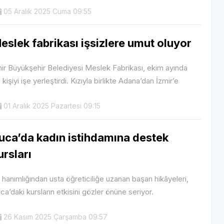
05 Aralık 2025 Cuma 09:55
eslek fabrikası işsizlere umut oluyor
ir Büyükşehir Belediyesi Meslek Fabrikası, ekim ayında
 kişiyi işe yerleştirdi. Kızıyla birlikte Adana’dan İzmir’e
01 Aralık 2025 Pazartesi 09:15
uca’da kadın istihdamına destek
ursları
 hanımlığından usta öğreticiliğe uzanan başarı hikâyeleri,
ca’daki kursların etkisini gözler önüne seriyor.
26 Kasım 2025 Çarşamba 09:57