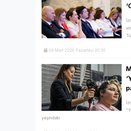
‘
İz
at
Tü
09 Mart 2026 Pazartesi 20:30
M
‘
p
İz
"Y
yaşındaki