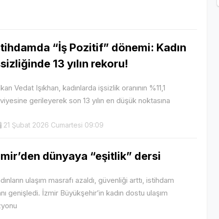
stihdamda “İş Pozitif” dönemi: Kadın
şsizliğinde 13 yılın rekoru!
kan Vedat Işıkhan, kadınlarda işsizlik oranının %11,1
viyesine gerileyerek son 13 yılın en düşük noktasına
21 Şubat 2026 Cumartesi 09:09
zmir’den dünyaya “eşitlik” dersi
dınların ulaşım masrafı azaldı, güvenliği arttı, istihdam
anı genişledi. İzmir Büyükşehir’in kadın dostu ulaşım
zyonu