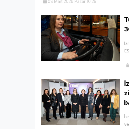
08 Mart 2026 Pazar 10:29
T
3
İz
ES
İ
z
b
İz
ve