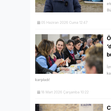
et
Bü
05 Haziran 2026 Cuma 12:47
Ö
‘
b
İz
ka
karşıladı!
18 Mart 2026 Çarşamba 10:22
C