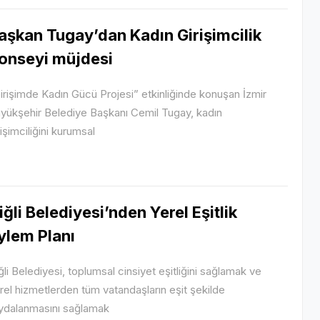
aşkan Tugay’dan Kadın Girişimcilik
onseyi müjdesi
irişimde Kadın Gücü Projesi” etkinliğinde konuşan İzmir
yükşehir Belediye Başkanı Cemil Tugay, kadın
rişimciliğini kurumsal
iğli Belediyesi’nden Yerel Eşitlik
ylem Planı
ğli Belediyesi, toplumsal cinsiyet eşitliğini sağlamak ve
rel hizmetlerden tüm vatandaşların eşit şekilde
ydalanmasını sağlamak