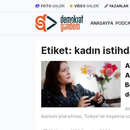
FOTO
GALERİ
VİDEO
GALERİ
YAZARLAR
ANASAYFA
PODCA
Etiket:
kadın istih
A
A
B
d
An
ibaresini iptal etmesi, Türkiye'de boşanma so