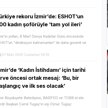
ürkiye rekoru İzmir’de: ESHOT’un
00 kadın şoförüyle ‘tam yol ileri’
mir’in yolları, 8 Mart Dünya Kadınlar Günü öncesinde
HOT’un "direksiyon kahramanları" ile daha güvenli ve
07 Mart 2026 Cumartesi 09:19
zmir’de ‘Kadın İstihdamı’ için tarihi
irve öncesi ortak mesaj: ‘Bu, bir
aşlangıç ve ilk ses olacak’
mir Büyükşehir Belediyesi, BASİFED ve TOBB el ele
rdi! Başkan Cemil Tugay'ın eşi Öznur Tugay: