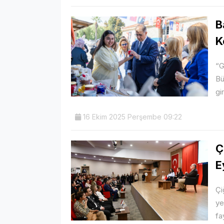
B
K
“G
Bü
gi
16 Ekim 2025 Perşembe 09:22
Ç
E
Çi
ye
fa