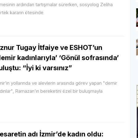
mesinin ardından tartışmalar sürerken, sosyolog Zeliha
rtek kararın ötesinde
znur Tugay İtfaiye ve ESHOT’un
demir kadınlarıyla’ ‘Gönül sofrasında’
uluştu: “İyi ki varsınız”
mir’in yollarında ve alevlerin arasında görev yapan "demir
dınlar", Ramazan’ın bereketini özel bir buluşmayla
esaretin adı İzmir’de kadın oldu: