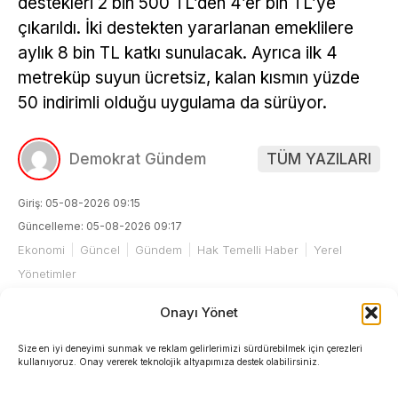
destekleri 2 bin 500 TL’den 4’er bin TL’ye
çıkarıldı. İki destekten yararlanan emeklilere
aylık 8 bin TL katkı sunulacak. Ayrıca ilk 4
metreküp suyun ücretsiz, kalan kısmın yüzde
50 indirimli olduğu uygulama da sürüyor.
Demokrat Gündem
TÜM YAZILARI
Giriş: 05-08-2026 09:15
Güncelleme: 05-08-2026 09:17
Ekonomi
Güncel
Gündem
Hak Temelli Haber
Yerel
Yönetimler
Onayı Yönet
Size en iyi deneyimi sunmak ve reklam gelirlerimizi sürdürebilmek için çerezleri
kullanıyoruz. Onay vererek teknolojik altyapımıza destek olabilirsiniz.