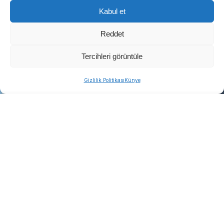
Kabul et
Reddet
Tercihleri görüntüle
Gizlilik Politikası
Künye
İzmir Büyükşehir Belediyesi, ihtiyaç sahibi
emeklilere yönelik Emekli Desteği Programı’nı