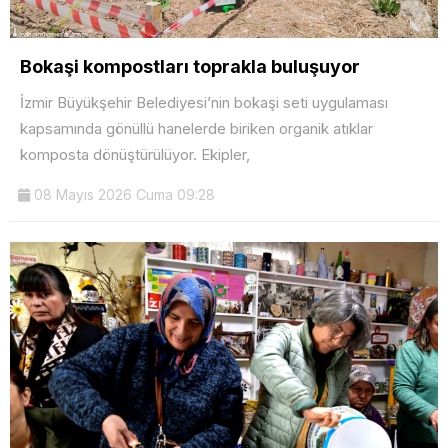
Bokaşi kompostları toprakla buluşuyor
İzmir Büyükşehir Belediyesi’nin bokaşi seti uygulaması
kapsamında gönüllü hanelerde biriken organik atıklar
komposta dönüştürülüyor. Ekipler,
08 Mayıs 2026 Cuma 09:28