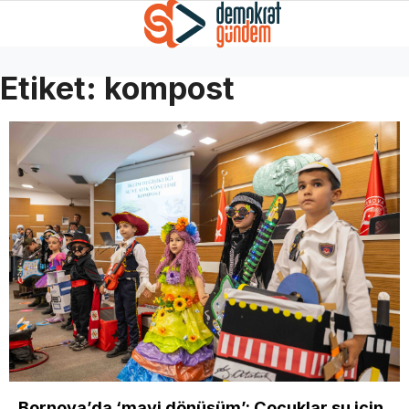
Etiket:
kompost
Bornova’da ‘mavi dönüşüm’: Çocuklar su için