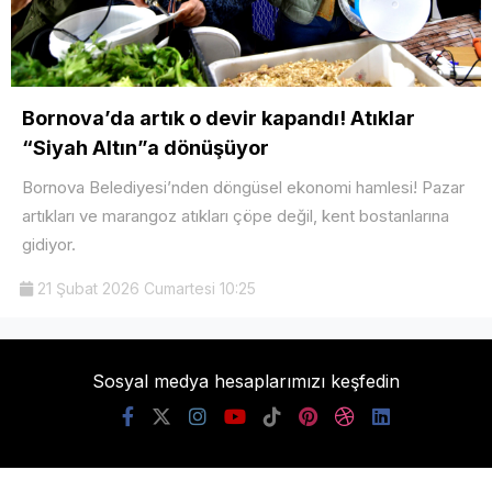
Bornova’da artık o devir kapandı! Atıklar
“Siyah Altın”a dönüşüyor
Bornova Belediyesi’nden döngüsel ekonomi hamlesi! Pazar
artıkları ve marangoz atıkları çöpe değil, kent bostanlarına
gidiyor.
21 Şubat 2026 Cumartesi 10:25
Sosyal medya hesaplarımızı keşfedin