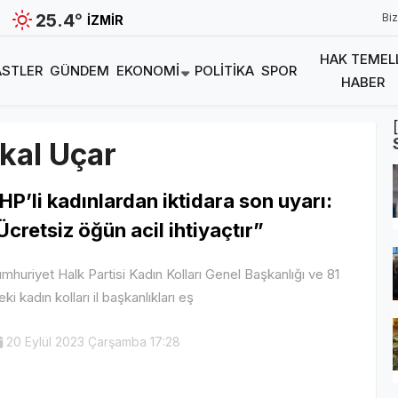
25.4
°
Biz
İZMIR
HAK TEMEL
STLER
GÜNDEM
EKONOMI
POLITIKA
SPOR
HABER
kal Uçar
HP’li kadınlardan iktidara son uyarı:
Ücretsiz öğün acil ihtiyaçtır”
mhuriyet Halk Partisi Kadın Kolları Genel Başkanlığı ve 81
deki kadın kolları il başkanlıkları eş
20 Eylül 2023 Çarşamba 17:28