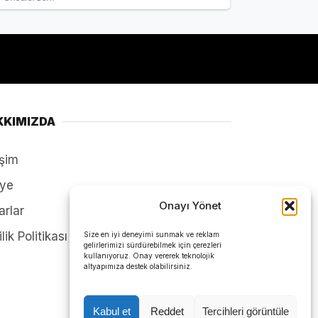
KKIMIZDA
işim
ye
Onayı Yönet
arlar
ilik Politikası
Size en iyi deneyimi sunmak ve reklam
gelirlerimizi sürdürebilmek için çerezleri
kullanıyoruz. Onay vererek teknolojik
altyapımıza destek olabilirsiniz.
Kabul et
Reddet
Tercihleri görüntüle