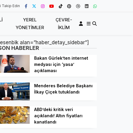
i Takip Edin
LI
YEREL
ÇEVRE-
YÖNETIMLER
İKLIM
[esenbik alan=”haber_detay_sidebar”]
SON HABERLER
Bakan Gürlek’ten internet
medyası için ‘yasa’
açıklaması
Menderes Belediye Başkanı
İlkay Çiçek tutuklandı
ABD’deki kritik veri
açıklandı! Altın fiyatları
kanatlandı