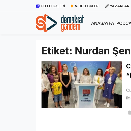
FOTO
GALERİ
VİDEO
GALERİ
YAZARLAR
ANASAYFA
PODCA
Etiket:
Nurdan Şen
C
“
Cu
il